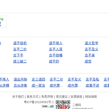
ng
成
休
语不投机
语不择人
语义哲学
言不二价
言不入耳
言不及义
合下手
合不拢嘴
合不来
成三破二
成不的
成世
不择人
语出月胁
言三语四
言不二价
言不及义
言不及私
言
从连横
合从连衡
成一家言
成也萧何败萧何
成也萧何，败也萧何
成事不说
|
|
|
|
|
关于我们
联系方式
免责声明
意见建议
友情链接
网站地图
粤ICP备10104591号-1
二维码