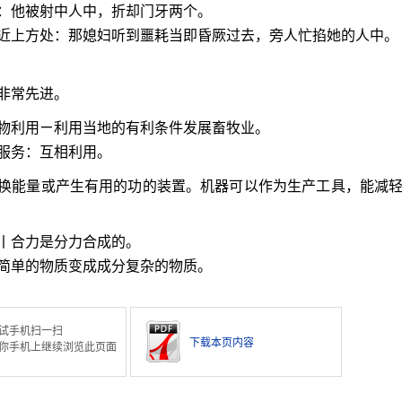
：他被射中人中，折却门牙两个。
近上方处：那媳妇听到噩耗当即昏厥过去，旁人忙掐她的人中。
非常先进。
物利用ㄧ利用当地的有利条件发展畜牧业。
服务：互相利用。
换能量或产生有用的功的装置。机器可以作为生产工具，能减
丨合力是分力合成的。
简单的物质变成成分复杂的物质。
试手机扫一扫
下载本页内容
你手机上继续浏览此页面