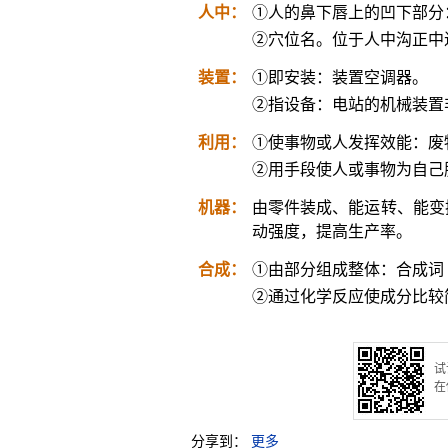
人中：
①人的鼻下唇上的凹下部分
②穴位名。位于人中沟正中
装置：
①即安装：装置空调器。
②指设备：电站的机械装置
利用：
①使事物或人发挥效能：废
②用手段使人或事物为自己
机器：
由零件装成、能运转、能变
动强度，提高生产率。
合成：
①由部分组成整体：合成词
②通过化学反应使成分比较
试
在
分享到：
更多