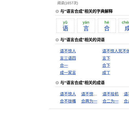
阅读(1657次)
与“语言合成”相关的字典解释
yŭ
yán
hé
ché
语
言
合
与“语言合成”相关的词语
语不惊人
语不惊人死不
言三语四
言下
合一
合下
成一家言
成丁
与“语言合成”相关的成语
语不惊人
语不惊人死不休
语不投机
语
合不拢嘴
合两为一
合二为一
合