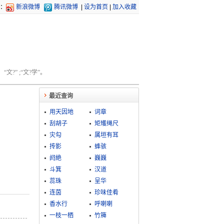
：
新浪微博
腾讯微博
|
设为首页
|
加入收藏
文?” ;“文?学”。
最近查询
用天因地
词章
刮胡子
矩矱绳尺
灾勾
属垣有耳
抟影
蜂骇
阏絶
巍巍
斗箕
汉道
蕊珠
呈华
连茵
珍味佳肴
香水行
呼喇喇
一枝一栖
竹簰