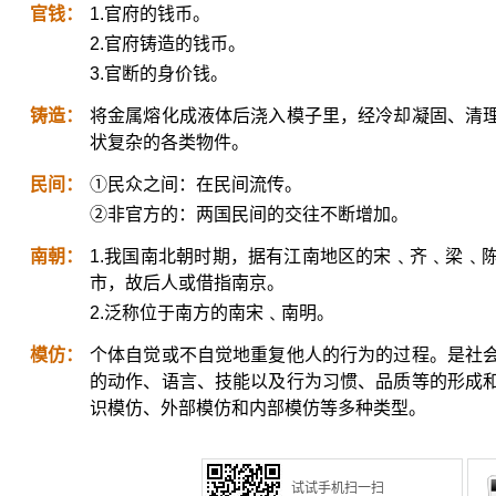
官钱：
1.官府的钱币。
2.官府铸造的钱币。
3.官断的身价钱。
铸造：
将金属熔化成液体后浇入模子里，经冷却凝固、清
状复杂的各类物件。
民间：
①民众之间：在民间流传。
②非官方的：两国民间的交往不断增加。
南朝：
1.我国南北朝时期，据有江南地区的宋﹑齐﹑梁﹑
市，故后人或借指南京。
2.泛称位于南方的南宋﹑南明。
模仿：
个体自觉或不自觉地重复他人的行为的过程。是社
的动作、语言、技能以及行为习惯、品质等的形成
识模仿、外部模仿和内部模仿等多种类型。
试试手机扫一扫