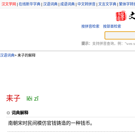
汉文学网
|
在线新华字典
|
汉语词典
|
成语词典
|
中文转拼音
|
文言文字典
|
繁体字转
按拼音检索
按部首检索
提示：
支持拼音查询，例：“wen xu
汉语词典
>
耒子的解释
耒子
lěi zǐ
词典解释
南朝宋时民间模仿官钱铸造的一种钱币。