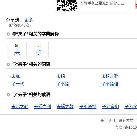
在你手机上继续浏览此页面
分享到：
更多
阅读(4045次)
与“耒子”相关的字典解释
lĕi
zi
耒
子
与“耒子”相关的词语
耒庛
耒耜
耒耜之勤
子一代
子不语
子不语怪
与“耒子”相关的成语
耒耜之勤
耒耨之利
耒耨之教
子不语怪
子丑寅卯
子为
|
|
关于我们
联系方式
粤ICP备1010