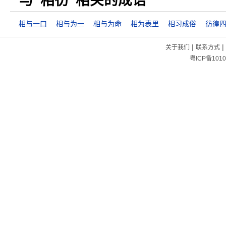
与“相彷”相关的成语
相与一口
相与为一
相与为命
相为表里
相习成俗
彷徨
|
|
关于我们
联系方式
粤ICP备1010