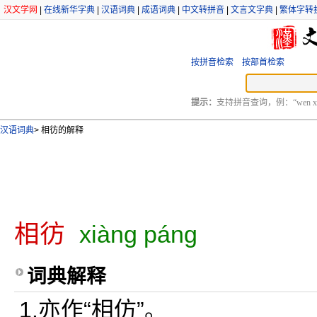
汉文学网
|
在线新华字典
|
汉语词典
|
成语词典
|
中文转拼音
|
文言文字典
|
繁体字转
按拼音检索
按部首检索
提示：
支持拼音查询，例：“wen xu
汉语词典
>
相彷的解释
相彷
xiàng páng
词典解释
1.亦作“相仿”。