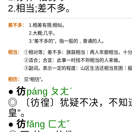
2.相当;差不多。
差不多：
1.相差有限;相似。
2.大概;几乎。
3.“差不多的”，指一般的﹑普通的人。
相当：
①相对等；差不多：旗鼓相当｜两人年貌相当，十
②适合；合宜：此事一时找不到相当的人来做。
③副词。表示一定的程度：山区生活还相当贫困｜
相仿：
见“相彷”。
●
彷
páng ㄆㄤˊ
◎ 〔彷徨〕犹疑不决，不知
皇”。
●
彷
fǎng ㄈㄤˇ