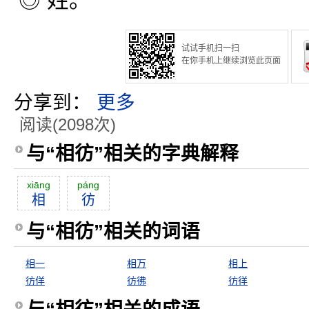
◎ 姓。
试试手机扫一扫
在你手机上继续浏览此页面
分享到：
更多
阅读(2098次)
与“相彷”相关的字典解释
xiāng
páng
相
彷
与“相彷”相关的词语
相一
相万
相上
彷佯
彷彿
彷徉