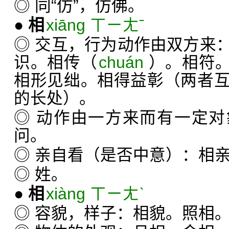
◎ 同“仿”，仿佛。
●
相
xiāng ㄒㄧㄤˉ
◎ 交互，行为动作由双方来
识。相传（
chuán
）。相符
相形见绌。相得益彰（两者
的长处）。
◎ 动作由一方来而有一定
问。
◎ 亲自看（是否中意）：相
◎ 姓。
●
相
xiàng ㄒㄧㄤˋ
◎ 容貌，样子：相貌。照相