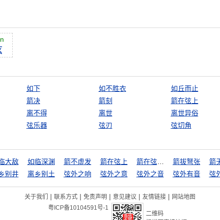
án
弦
如下
如不胜衣
如丘而止
箭决
箭刻
箭在弦上
离不得
离世
离世异俗
弦乐器
弦刃
弦切角
临大敌
如临深渊
箭不虚发
箭在弦上
箭在弦上，不得不发
箭拔弩张
箭
乡别井
离乡别土
弦外之响
弦外之意
弦外之音
弦外有音
弦
|
|
|
|
|
关于我们
联系方式
免责声明
意见建议
友情链接
网站地图
粤ICP备10104591号-1
二维码