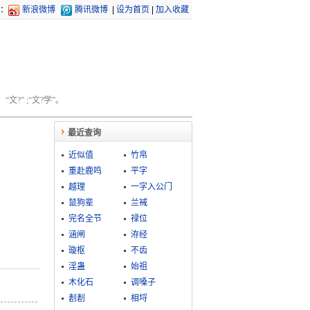
：
新浪微博
腾讯微博
|
设为首页
|
加入收藏
文?” ;“文?学”。
最近查询
近似值
竹帛
重赴鹿鸣
平字
越理
一字入公门
鼠狗辈
兰裓
完名全节
禄位
涵闸
洊经
璇枢
不齿
淫蛊
始祖
木化石
调嗓子
剨剨
相埒