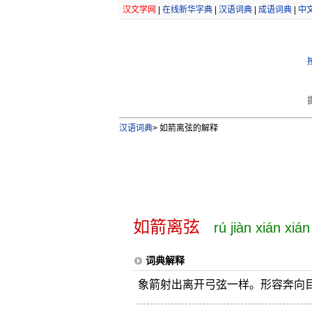
汉文学网
|
在线新华字典
|
汉语词典
|
成语词典
|
中
汉语词典
>
如箭离弦的解释
如箭离弦
rú jiàn xián xián
词典解释
象箭射出离开弓弦一样。形容奔向