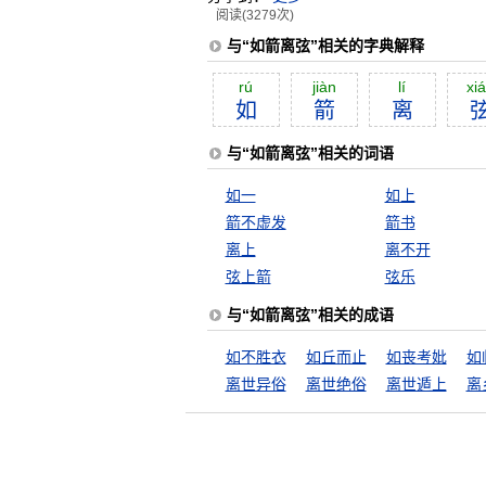
阅读(3279次)
与“如箭离弦”相关的字典解释
rú
jiàn
lí
xi
如
箭
离
与“如箭离弦”相关的词语
如一
如上
箭不虚发
箭书
离上
离不开
弦上箭
弦乐
与“如箭离弦”相关的成语
如不胜衣
如丘而止
如丧考妣
如
离世异俗
离世绝俗
离世遁上
离