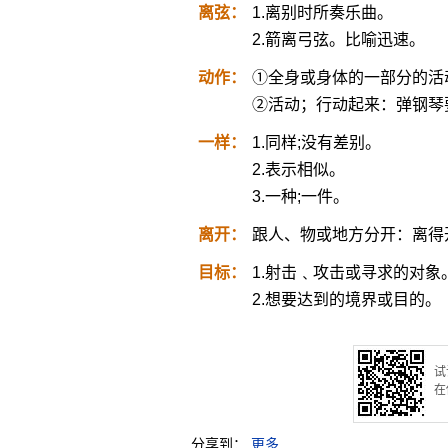
离弦：
1.离别时所奏乐曲。
2.箭离弓弦。比喻迅速。
动作：
①全身或身体的一部分的活
②活动；行动起来：弹钢琴
一样：
1.同样;没有差别。
2.表示相似。
3.一种;一件。
离开：
跟人、物或地方分开：离得
目标：
1.射击﹑攻击或寻求的对象
2.想要达到的境界或目的。
试
在
分享到：
更多