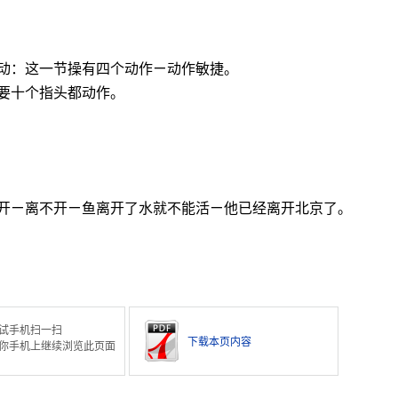
动：这一节操有四个动作ㄧ动作敏捷。
要十个指头都动作。
开ㄧ离不开ㄧ鱼离开了水就不能活ㄧ他已经离开北京了。
。
试手机扫一扫
下载本页内容
你手机上继续浏览此页面