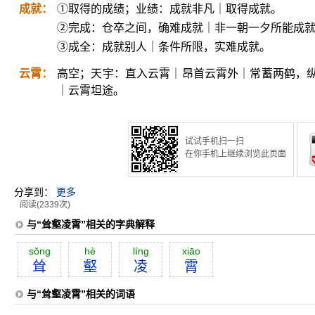
成就：
①取得的成绩；业绩：成就非凡｜取得成就。
②完成：仓卒之间，确难成就｜非一朝一夕所能成
③成全：成就别人｜条件所限，实难成就。
云霄：
高空；天宇：直入云霄｜昂首云霄外｜常蓄两鹤，
｜云霄坦途。
试试手机扫一扫
在你手机上继续浏览此页面
分享到：
更多
阅读(2339次)
与“耸壑凌霄”相关的字典解释
sŏng
hè
líng
xiāo
耸
壑
凌
霄
与“耸壑凌霄”相关的词语