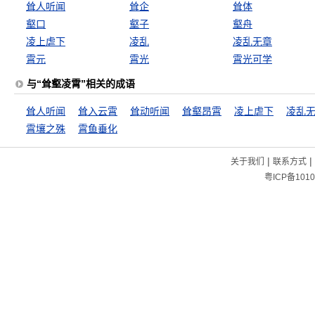
耸人听闻
耸企
耸体
壑口
壑子
壑舟
凌上虐下
凌乱
凌乱无章
霄元
霄光
霄光可学
与“耸壑凌霄”相关的成语
耸人听闻
耸入云霄
耸动听闻
耸壑昂霄
凌上虐下
凌乱
霄壤之殊
霄鱼垂化
|
|
关于我们
联系方式
粤ICP备1010