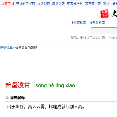
汉文学网
|
在线新华字典
|
汉语词典
|
成语词典
|
中文转拼音
|
文言文字典
|
繁体字转
按拼音检索
按部首检索
提示：
支持拼音查询，例：“wen xu
汉语词典
>
耸壑凌霄的解释
耸壑凌霄
sǒng hè líng xiāo
词典解释
出于幽谷，高入云霄。比喻成就比别人高。