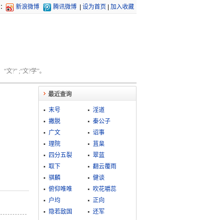
：
新浪微博
腾讯微博
|
设为首页
|
加入收藏
文?” ;“文?学”。
最近查询
末号
淫道
撇脱
秦公子
广文
诏事
理院
苴枲
四分五裂
翠蓝
取下
翻云覆雨
骐麟
健谈
俯仰唯唯
吹花嚼蕊
户均
正向
隐若敌国
还军