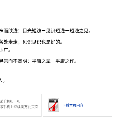
窄而肤浅：目光短浅ㄧ见识短浅ㄧ短浅之见。
各处走走，见识见识也是好的。
识广。
寻常而不高明：平庸之辈｜平庸之作。
人。
试手机扫一扫
下载本页内容
你手机上继续浏览此页面