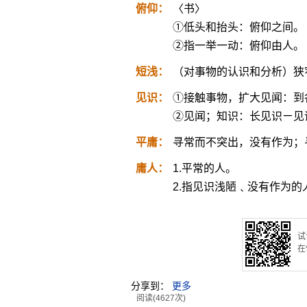
俯仰：
〈书〉
①低头和抬头：俯仰之间。
②指一举一动：俯仰由人。
短浅：
（对事物的认识和分析）狭
见识：
①接触事物，扩大见闻：到
②见闻；知识：长见识ㄧ见
平庸：
寻常而不突出，没有作为；
庸人：
1.平常的人。
2.指见识浅陋﹑没有作为的
试
在
分享到：
更多
阅读(4627次)