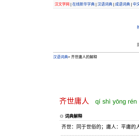
汉文学网
|
在线新华字典
|
汉语词典
|
成语词典
|
中
汉语词典
>
齐世庸人的解释
齐世庸人
qí shì yōng rén
词典解释
齐世：同于世俗的；庸人：平庸的