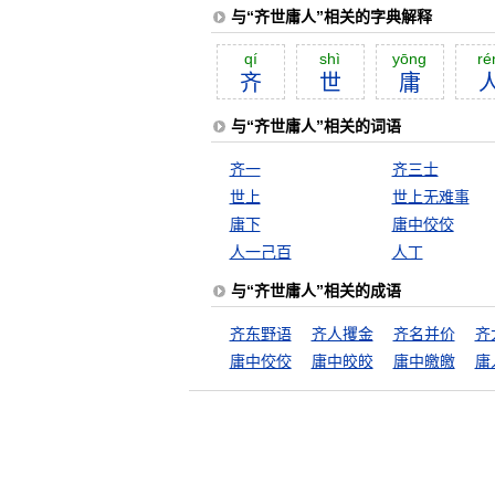
与“齐世庸人”相关的字典解释
qí
shì
yōng
ré
齐
世
庸
与“齐世庸人”相关的词语
齐一
齐三士
世上
世上无难事
庸下
庸中佼佼
人一己百
人丁
与“齐世庸人”相关的成语
齐东野语
齐人攫金
齐名并价
齐
庸中佼佼
庸中皎皎
庸中皦皦
庸