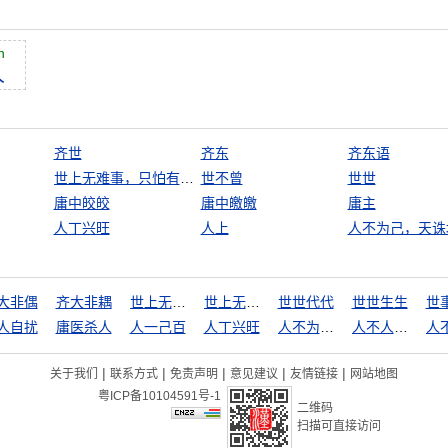
n
人
齐世
齐东
齐东语
世上无难事，只怕有心人
世不曾
世世
庸中皎皎
庸中皦皦
庸主
人丁兴旺
人上
人不为己，天诛
大非偶
齐大非耦
世上无难事
世上无难事，只怕有心人
世世代代
世世生生
世
人自扰
庸医杀人
人一己百
人丁兴旺
人不为己，天诛地灭
人不人，鬼不鬼
|
|
|
|
|
关于我们
联系方式
免责声明
意见建议
友情链接
网站地图
粤ICP备10104591号-1
二维码
扫描可直接访问