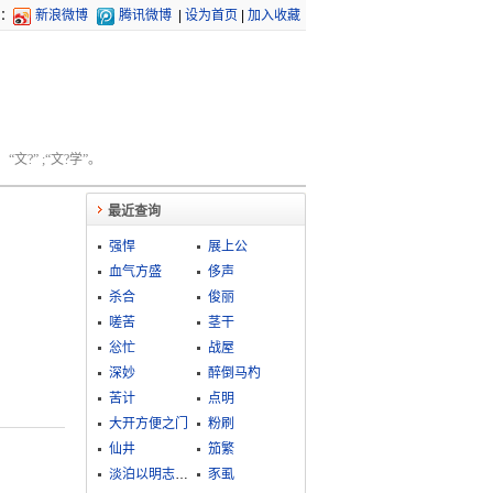
：
新浪微博
腾讯微博
|
设为首页
|
加入收藏
文?” ;“文?学”。
最近查询
强悍
展上公
血气方盛
侈声
杀合
俊丽
嗟苦
茎干
忩忙
战屋
深妙
醉倒马杓
苦计
点明
大开方便之门
粉刷
仙井
笳繁
淡泊以明志，宁静以致远
豕虱