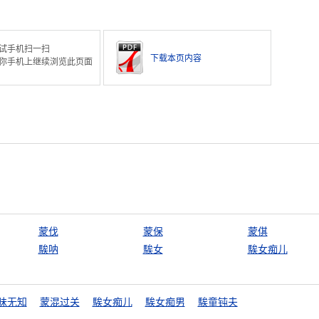
试手机扫一扫
下载本页内容
你手机上继续浏览此页面
蒙伐
蒙保
蒙倛
騃呐
騃女
騃女痴儿
昧无知
蒙混过关
騃女痴儿
騃女痴男
騃童钝夫