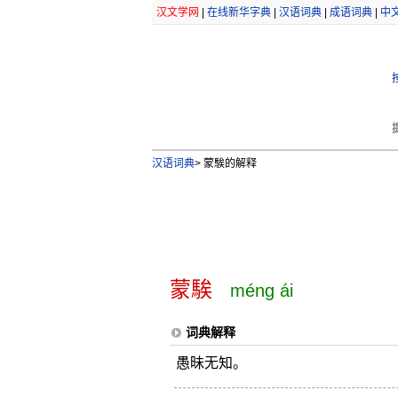
汉文学网
|
在线新华字典
|
汉语词典
|
成语词典
|
中
汉语词典
>
蒙騃的解释
蒙騃
méng ái
词典解释
愚昧无知。