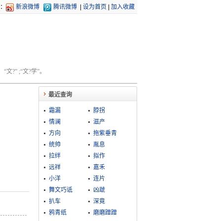
：
新浪微博
腾讯微博
|
设为首页
|
加入收藏
文?” ;“文?学”。
最近查询
霜漏
脖拐
情澜
滋产
方向
拖紫垂青
统帅
胤息
拉绊
拟作
远祥
嘉禾
小洋
连片
舞文巧诋
凶虣
扒车
深竟
鸦青纸
磨磨蹭蹭