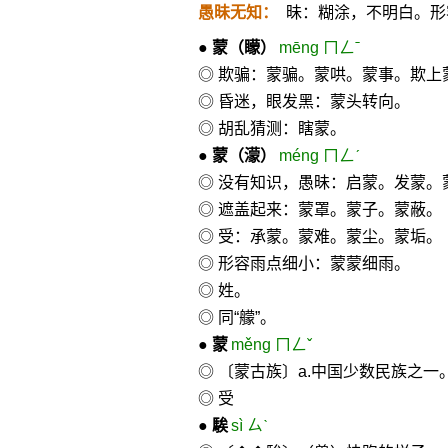
愚昧无知：
昧：糊涂，不明白。形
●
蒙
（矇）
mēng ㄇㄥˉ
◎ 欺骗：蒙骗。蒙哄。蒙事。欺上
◎ 昏迷，眼发黑：蒙头转向。
◎ 胡乱猜测：瞎蒙。
●
蒙
（濛）
méng ㄇㄥˊ
◎ 没有知识，愚昧：启蒙。发蒙。
◎ 遮盖起来：蒙罩。蒙子。蒙蔽。
◎ 受：承蒙。蒙难。蒙尘。蒙垢。
◎ 形容雨点细小：蒙蒙细雨。
◎ 姓。
◎ 同“艨”。
●
蒙
měng ㄇㄥˇ
◎ 〔蒙古族〕a.中国少数民族之一
◎ 受
●
騃
sì ㄙˋ