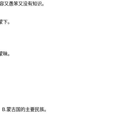
容又愚笨又没有知识。
蒙下。
蒙昧。
。B.蒙古国的主要民族。