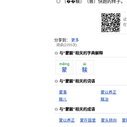
◎ 〔��騃〕（兽）快跑的样子。
试
在
分享到：
更多
阅读(2255次)
与“蒙騃”相关的字典解释
mĕng
ái
蒙
騃
与“蒙騃”相关的词语
蒙事
蒙以养正
騃儿
騃冶
与“蒙騃”相关的成语
蒙以养正
蒙在鼓里
蒙头转向
蒙