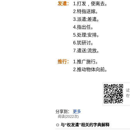
发遣：
1.打发﹐使离去。
2.特指送嫁。
3.派遣;差遣。
4.指出任。
5.处理;安排。
6.犹研讨。
7.遣送;流放。
推行：
1.推广施行。
2.推动物体向前。
试
在
分享到：
更多
阅读(2022次)
与“权发遣”相关的字典解释