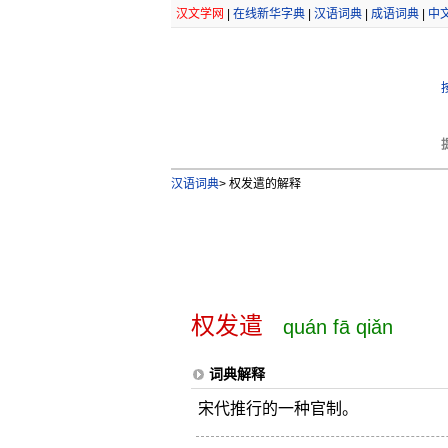
汉文学网
|
在线新华字典
|
汉语词典
|
成语词典
|
中
汉语词典
>
权发遣的解释
权发遣
quán fā qiǎn
词典解释
宋代推行的一种官制。