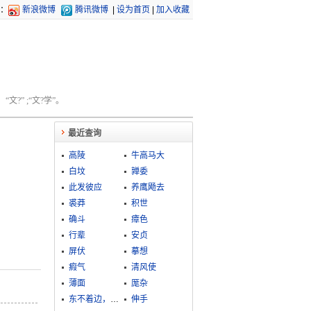
：
新浪微博
腾讯微博
|
设为首页
|
加入收藏
文?” ;“文?学”。
最近查询
高陵
牛高马大
白坟
亸委
此发彼应
养鹰飏去
裘莽
积世
确斗
瘴色
行辈
安贞
屏伏
摹想
瘕气
清风使
薄面
厖杂
东不着边，西不着际
伸手