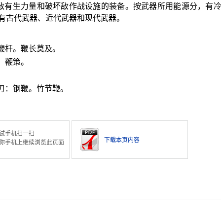
伤敌有生力量和破坏敌作战设施的装备。按武器所用能源分，有
有古代武器、近代武器和现代武器。
鞭杆。鞭长莫及。
。鞭策。
。
刃：钢鞭。竹节鞭。
试手机扫一扫
下载本页内容
你手机上继续浏览此页面