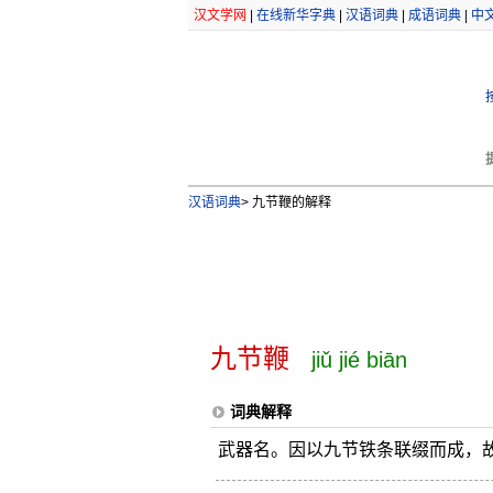
汉文学网
|
在线新华字典
|
汉语词典
|
成语词典
|
中
汉语词典
>
九节鞭的解释
九节鞭
jiǔ jié biān
词典解释
武器名。因以九节铁条联缀而成，