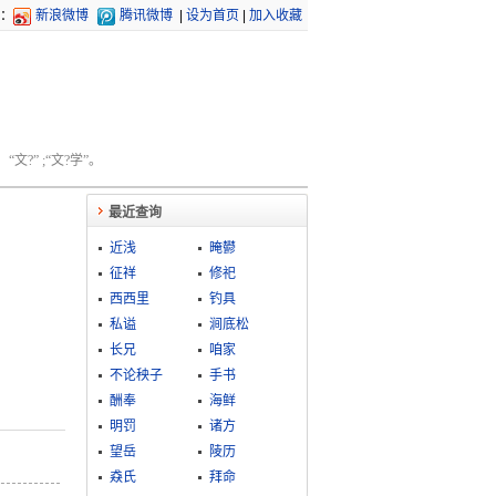
：
新浪微博
腾讯微博
|
设为首页
|
加入收藏
文?” ;“文?学”。
最近查询
近浅
晻鬰
征祥
修祀
西西里
钓具
私谥
涧底松
长兄
咱家
不论秧子
手书
酬奉
海鲜
明罚
诸方
望岳
陵历
猋氏
拜命