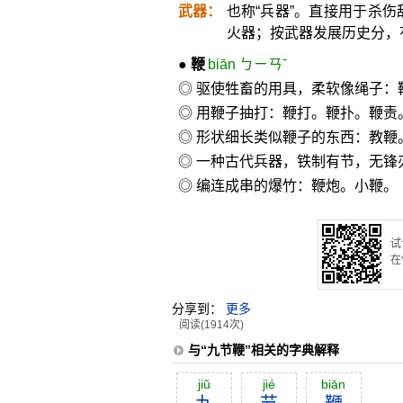
武器：
也称“兵器”。直接用于杀
火器；按武器发展历史分，
●
鞭
biān ㄅㄧㄢˉ
◎ 驱使牲畜的用具，柔软像绳子：
◎ 用鞭子抽打：鞭打。鞭扑。鞭责
◎ 形状细长类似鞭子的东西：教鞭
◎ 一种古代兵器，铁制有节，无锋
◎ 编连成串的爆竹：鞭炮。小鞭。
试
在
分享到：
更多
阅读(1914次)
与“九节鞭”相关的字典解释
jiŭ
jié
biān