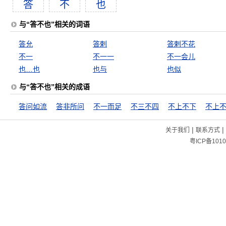
答
不
也
与“答不也”相关的词语
答允
答剌
答剌不花
不一
不一一
不一会儿
也…也
也与
也似
与“答不也”相关的成语
答问如流
答非所问
不一而足
不三不四
不上不下
不上
|
|
关于我们
联系方式
粤ICP备1010