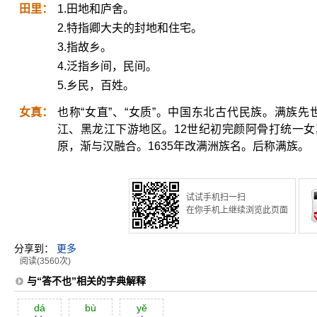
田里：
1.田地和庐舍。
2.特指卿大夫的封地和住宅。
3.指故乡。
4.泛指乡间，民间。
5.乡民，百姓。
女真：
也称“女直”、“女质”。中国东北古代民族。满族
江、黑龙江下游地区。12世纪初完颜阿骨打统一
原，渐与汉融合。1635年改满洲族名。后称满族。
试试手机扫一扫
在你手机上继续浏览此页面
分享到：
更多
阅读(3560次)
与“答不也”相关的字典解释
dá
bù
yĕ