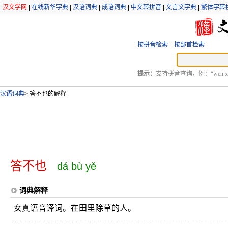
汉文学网
|
在线新华字典
|
汉语词典
|
成语词典
|
中文转拼音
|
文言文字典
|
繁体字转
按拼音检索
按部首检索
提示：
支持拼音查询，例：“wen xu
汉语词典
>
答不也的解释
答不也
dá bù yě
词典解释
女真语音译词。在田里除草的人。