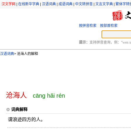
汉文学网
|
在线新华字典
|
汉语词典
|
成语词典
|
中文转拼音
|
文言文字典
|
繁体字转
按拼音检索
按部首检索
提示：
支持拼音查询，例：“wen xu
汉语词典
>
沧海人的解释
沧海人
cāng hǎi rén
词典解释
谓浪迹四方的人。