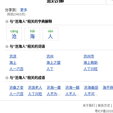
分享到：
更多
阅读(2463次)
与“沧海人”相关的字典解释
cāng
hăi
rén
沧
海
人
与“沧海人”相关的词语
沧凉
沧州
沧州市
海上
海上之盟
海上救助
人一己百
人丁
人丁兴旺
与“沧海人”相关的成语
沧桑之变
沧浪老人
沧海一粟
沧海一鳞
沧海桑田
海不
人一己百
人丁兴旺
人不为己，天诛地灭
人不人，鬼不鬼
人不可貌相
|
|
关于我们
联系方式
粤ICP备1010