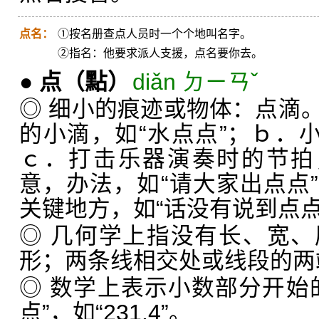
点名：
①按名册查点人员时一个个地叫名字。
②指名：他要求派人支援，点名要你去。
●
点
（點）
diǎn ㄉㄧㄢˇ
◎ 细小的痕迹或物体：点滴
的小滴，如“水点点”；ｂ．小
ｃ．打击乐器演奏时的节拍
意，办法，如“请大家出点点
关键地方，如“话没有说到点点
◎ 几何学上指没有长、宽
形；两条线相交处或线段的两
◎ 数学上表示小数部分开始
点”，如“231.4”。