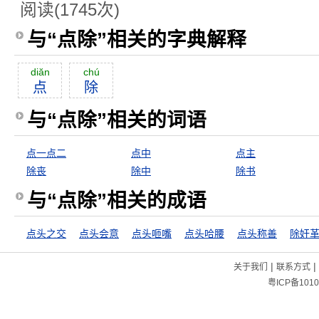
阅读(1745次)
与“点除”相关的字典解释
diăn
chú
点
除
与“点除”相关的词语
点一点二
点中
点主
除丧
除中
除书
与“点除”相关的成语
点头之交
点头会意
点头咂嘴
点头哈腰
点头称善
除奸
|
|
关于我们
联系方式
粤ICP备1010