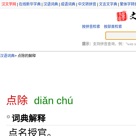
汉文学网
|
在线新华字典
|
汉语词典
|
成语词典
|
中文转拼音
|
文言文字典
|
繁体字转
按拼音检索
按部首检索
提示：
支持拼音查询，例：“wen xu
汉语词典
>
点除的解释
点除
diǎn chú
词典解释
点名授官。