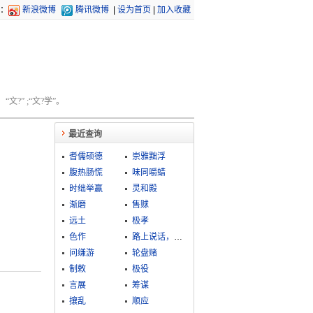
：
新浪微博
腾讯微博
|
设为首页
|
加入收藏
文?” ;“文?学”。
最近查询
耆儒硕德
崇雅黜浮
腹热肠慌
味同嚼蜡
时绌举赢
灵和殿
渐磨
售赇
远土
极孝
色作
路上说话，草里有人
问缣游
轮盘赌
制敕
极役
言展
筹谋
攘乱
顺应