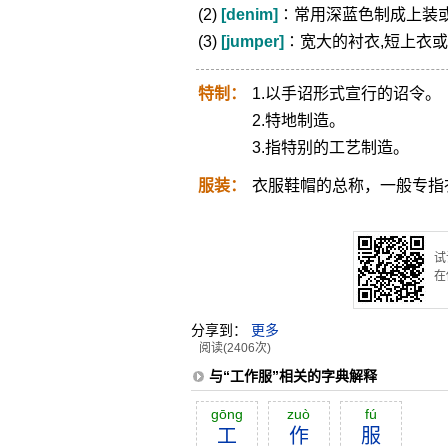
(2)
[denim]
∶常用深蓝色制成上装
(3)
[jumper]
∶宽大的衬衣,短上衣
特制：
1.以手诏形式宣行的诏令。
2.特地制造。
3.指特别的工艺制造。
服装：
衣服鞋帽的总称，一般专指
试
在
分享到：
更多
阅读(2406次)
与“工作服”相关的字典解释
gōng
zuò
fú
工
作
服