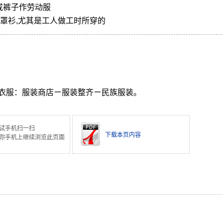
或裤子作劳动服
或罩衫,尤其是工人做工时所穿的
衣服：服装商店ㄧ服装整齐ㄧ民族服装。
试手机扫一扫
下载本页内容
你手机上继续浏览此页面