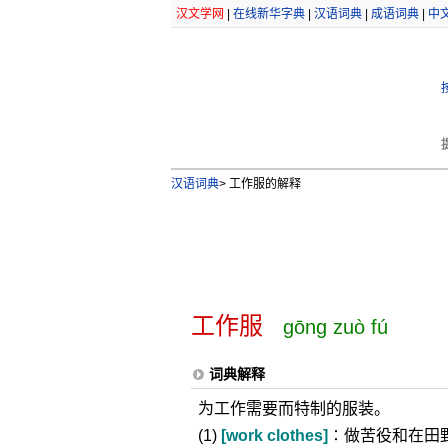
汉文学网
|
在线新华字典
|
汉语词典
|
成语词典
|
中
汉语词典
>
工作服的解释
工作服
gōng zuò fú
词典解释
为工作需要而特制的服装。
(1)
[work clothes]
∶做苦役和在田