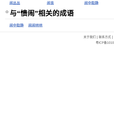
闹丛丛
闹丧
闹中取静
与“愦闹”相关的成语
闹中取静
闹闹哄哄
|
|
关于我们
联系方式
粤ICP备1010