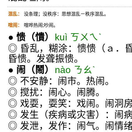
混乱：
没条理；没秩序：思想混乱ㄧ秩序混乱。
喧闹：
喧哗热闹;吵闹。
●
愦
（憒）
kuì ㄎㄨㄟˋ
◎ 昏乱，糊涂：愦愦（ａ．
昏愦。发聋振愦。
●
闹
（鬧）
nào ㄋㄠˋ
◎ 不安静：闹市。热闹。
◎ 搅扰：闹心。闹腾。
◎ 戏耍，耍笑：戏闹。闹洞
◎ 发生（疾病或灾害）：闹
◎ 发泄，发作：闹气。闹情