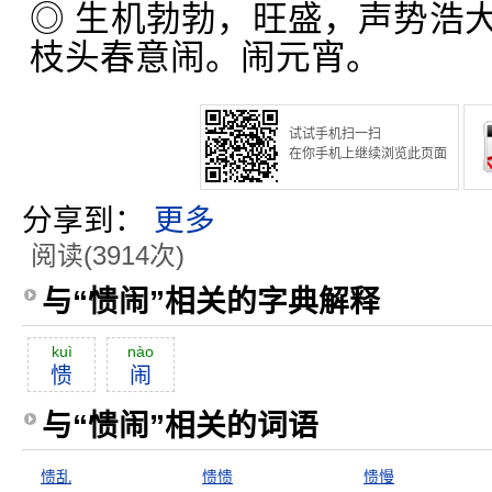
◎ 生机勃勃，旺盛，声势浩
枝头春意闹。闹元宵。
试试手机扫一扫
在你手机上继续浏览此页面
分享到：
更多
阅读(3914次)
与“愦闹”相关的字典解释
kuì
nào
愦
闹
与“愦闹”相关的词语
愦乱
愦愦
愦慢