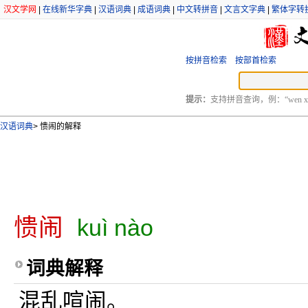
汉文学网
|
在线新华字典
|
汉语词典
|
成语词典
|
中文转拼音
|
文言文字典
|
繁体字转
按拼音检索
按部首检索
提示：
支持拼音查询，例：“wen xu
汉语词典
>
愦闹的解释
愦闹
kuì nào
词典解释
混乱喧闹。