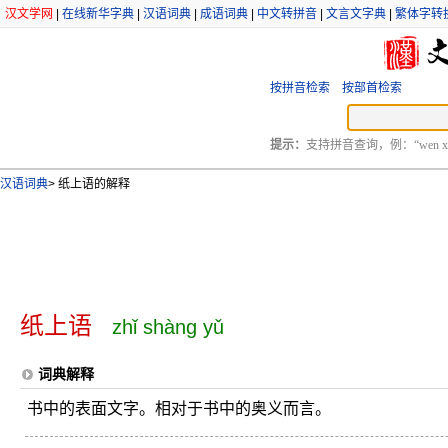
汉文学网
|
在线新华字典
|
汉语词典
|
成语词典
|
中文转拼音
|
文言文字典
|
繁体字转
按拼音检索
按部首检索
提示：
支持拼音查询，例：“wen xu
汉语词典
>
纸上语的解释
纸上语
zhǐ shàng yǔ
词典解释
书中的表面文字。相对于书中的奥义而言。