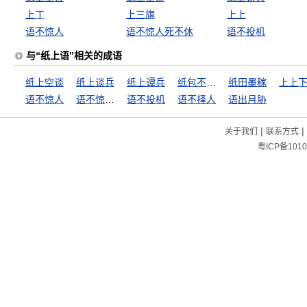
上丁
上三旗
上上
语不惊人
语不惊人死不休
语不投机
与“纸上语”相关的成语
纸上空谈
纸上谈兵
纸上谭兵
纸包不住火
纸田墨稼
上上
语不惊人
语不惊人死不休
语不投机
语不择人
语出月胁
|
|
关于我们
联系方式
粤ICP备1010