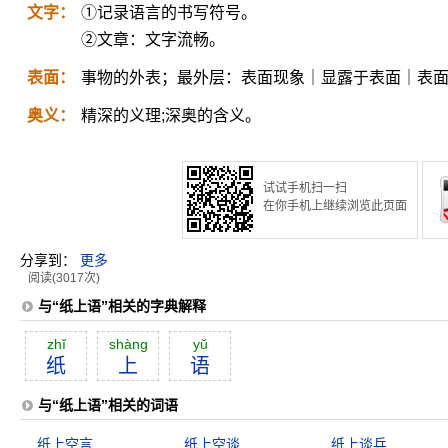
文字：
①记录语言的书写符号。
②文章：文字流畅。
表面：
事物的外表；最外层：表面现象｜显露于表面｜表
奥义：
精深的义理;深奥的含义。
试试手机扫一扫
在你手机上继续浏览此页面
分享到：
更多
阅读(3017次)
与“纸上语”相关的字典解释
zhĭ
shàng
yŭ
纸
上
语
与“纸上语”相关的词语
纸上空言
纸上空谈
纸上谈兵