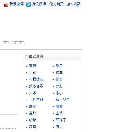
：
新浪微博
腾讯微博
|
设为首页
|
加入收藏
文?” ;“文?学”。
最近查询
蒙葺
乘月
正初
炮车
不揆梼昧
絶哭
感激涕零
允顺
文术
服小
工程塑料
秋月华星
屠维
饕餮
茔地
土境
统绪
汗珠子
房葵
眼尖