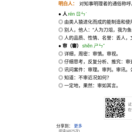
明白人：
对知事明理者的通俗称呼
●
人
rén ㄖㄣˊ
◎ 由类人猿进化而成的能制造和
◎ 别人，他人：“人为刀俎，我为鱼
◎ 人的品质、性情、名誉：丢人，
●
审
（審）
shěn ㄕㄣˇ
◎ 详细，周密：审慎。审视。
◎ 仔细思考，反复分析、推究：
◎ 讯问案件：审理。审判。审讯。
◎ 知道：不审近况如何？
◎ 一定地，果然：审如其言。
试
在
分享到：
更多
阅读(4825次)