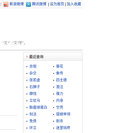
：
新浪微博
腾讯微博
|
设为首页
|
加入收藏
文?” ;“文?学”。
最近查询
京观
葵花
杂交
象传
张若虚
四主德
石狮子
澹注
肆伐
葆力
立仗马
内身
胎盘球蛋白
空壳
刻法
提纲举领
免债
射杀
环立
迷里咕咚