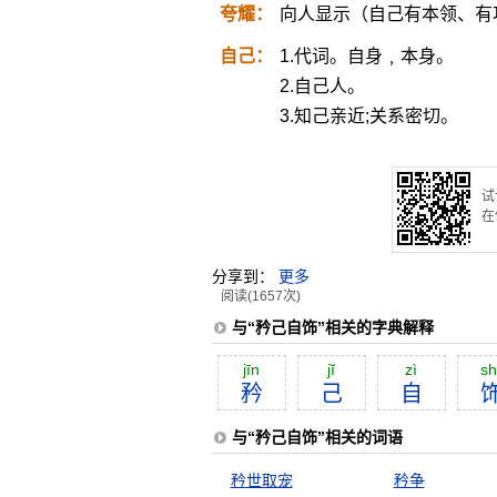
夸耀：
向人显示（自己有本领、有
自己：
1.代词。自身﹐本身。
2.自己人。
3.知己亲近;关系密切。
试
在
分享到：
更多
阅读(1657次)
与“矜己自饰”相关的字典解释
jīn
jĭ
zì
sh
矜
己
自
与“矜己自饰”相关的词语
矜世取宠
矜争