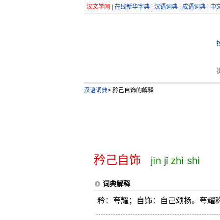
汉文学网
|
在线新华字典
|
汉语词典
|
成语词典
|
中
汉语词典
>
矜己自饰的解释
矜己自饰
jīn jǐ zhì shì
词典解释
矜：夸耀；自饰：自己颂扬。夸耀