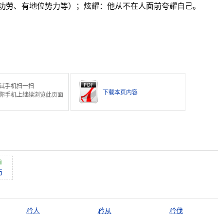
功劳、有地位势力等）；炫耀：他从不在人面前夸耀自己。
试手机扫一扫
下载本页内容
你手机上继续浏览此页面
ì
饰
矜人
矜从
矜伐