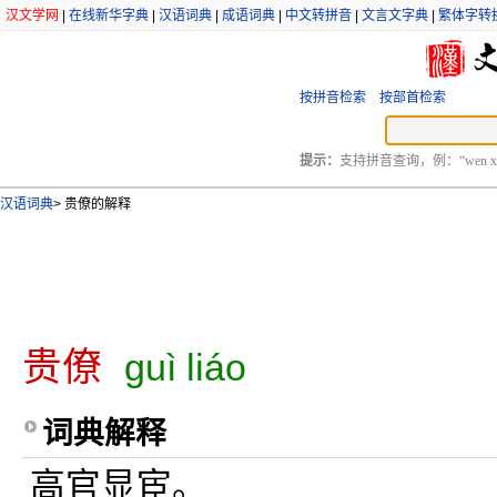
汉文学网
|
在线新华字典
|
汉语词典
|
成语词典
|
中文转拼音
|
文言文字典
|
繁体字转
按拼音检索
按部首检索
提示：
支持拼音查询，例：“wen xu
汉语词典
>
贵僚的解释
贵僚
guì liáo
词典解释
高官显宦。