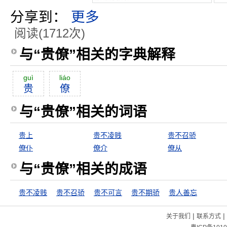
分享到：
更多
阅读(1712次)
与“贵僚”相关的字典解释
guì
liáo
贵
僚
与“贵僚”相关的词语
贵上
贵不凌贱
贵不召骄
僚仆
僚介
僚从
与“贵僚”相关的成语
贵不凌贱
贵不召骄
贵不可言
贵不期骄
贵人善忘
|
|
关于我们
联系方式