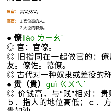
显宦：
高官;达官。
高官：
1.官位高的人。
2.大臣的职务。
●
僚
liáo ㄌㄧㄠˊ
◎ 官：官僚。
◎ 旧指同在一起做官的：
友。僚佐。幕僚。
◎ 古代对一种奴隶或差役的
●
贵
（貴）
guì ㄍㄨㄟˋ
◎ 价钱高，与“贱”相对：
ｂ．指人的地位高低；ｃ．