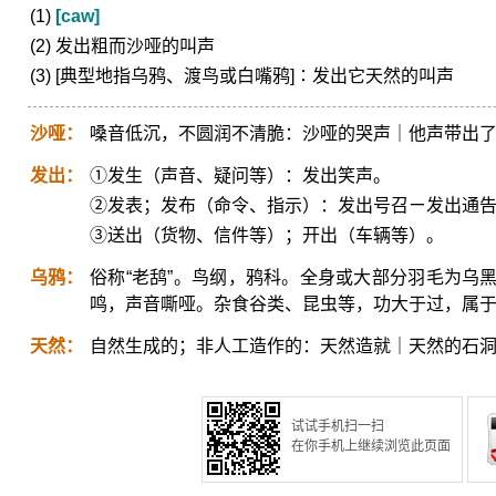
(1)
[caw]
(2) 发出粗而沙哑的叫声
(3) [典型地指乌鸦、渡鸟或白嘴鸦]∶发出它天然的叫声
沙哑：
嗓音低沉，不圆润不清脆：沙哑的哭声｜他声带出
发出：
①发生（声音、疑问等）：发出笑声。
②发表；发布（命令、指示）：发出号召ㄧ发出通
③送出（货物、信件等）；开出（车辆等）。
乌鸦：
俗称“老鸹”。鸟纲，鸦科。全身或大部分羽毛为乌
鸣，声音嘶哑。杂食谷类、昆虫等，功大于过，属
天然：
自然生成的；非人工造作的：天然造就｜天然的石
试试手机扫一扫
在你手机上继续浏览此页面