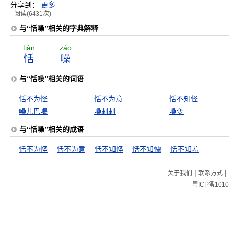
分享到：
更多
阅读(6431次)
与“恬噪”相关的字典解释
tián
zào
恬
噪
与“恬噪”相关的词语
恬不为怪
恬不为意
恬不知怪
噪儿巴喝
噪剌剌
噪变
与“恬噪”相关的成语
恬不为怪
恬不为意
恬不知怪
恬不知愧
恬不知羞
|
|
关于我们
联系方式
粤ICP备1010