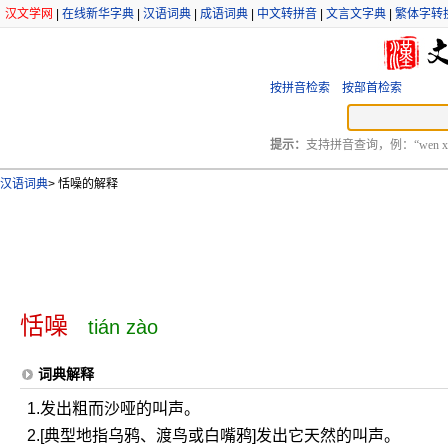
汉文学网
|
在线新华字典
|
汉语词典
|
成语词典
|
中文转拼音
|
文言文字典
|
繁体字转
按拼音检索
按部首检索
提示：
支持拼音查询，例：“wen xu
汉语词典
>
恬噪的解释
恬噪
tián zào
词典解释
1.发出粗而沙哑的叫声。
2.[典型地指乌鸦、渡鸟或白嘴鸦]发出它天然的叫声。