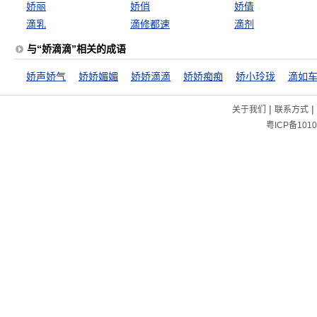
娇丽
娇俏
娇倩
滴乳
滴修都速
滴剂
与“娇滴滴”相关的成语
娇声娇气
娇娇媚媚
娇娇滴滴
娇娇痴痴
娇小玲珑
滴如
|
|
关于我们
联系方式
粤ICP备1010