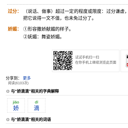
过分：
（说话、做事）超过一定的程度或限度：过分谦虚
把它说得一文不值，也未免过分了。
娇媚：
①形容撒娇献媚的样子。
②妩媚：舞姿娇媚。
试试手机扫一扫
在你手机上继续浏览此页面
分享到：
更多
阅读(6103次)
与“娇滴滴”相关的字典解释
jiāo
dī
娇
滴
与“娇滴滴”相关的词语