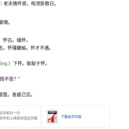
｜老夫情怀恶，呕泄卧数日。
豪情。
。怀古。缅怀。
志。怀瑾握瑜。怀才不遇。
òng
）下怀。耿耿于怀。
而不至？”
摅意。各摅己见。
试手机扫一扫
下载本页内容
你手机上继续浏览此页面