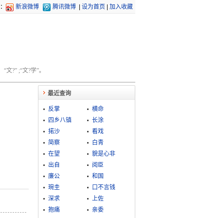
：
新浪微博
腾讯微博
|
设为首页
|
加入收藏
文?” ;“文?学”。
最近查询
反掌
横命
四乡八镇
长涂
掿沙
看戏
简察
白青
在望
貌是心非
出自
阅臣
廉公
和国
琬圭
口不言钱
深求
上佐
抱痛
亲委