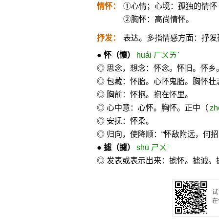
情怀：
①心情；心境：孤独的情怀
②胸怀：高尚情怀。
抒发：
表达。多指情感方面：抒发
●
怀
（懷）
huái ㄏㄨㄞˊ
◎ 思念，想念：怀念。怀旧。怀乡
◎ 包藏：怀胎。心怀鬼胎。胸怀壮
◎ 胸前：怀抱。抱在怀里。
◎ 心中意：心怀。胸怀。正中（
zh
◎ 安抚：怀柔。
◎ 归向，使降顺：“怀敌附远，何招
●
摅
（攄）
shū ㄕㄨˉ
◎ 发表或表示出来：摅怀。摅诚。
试
在