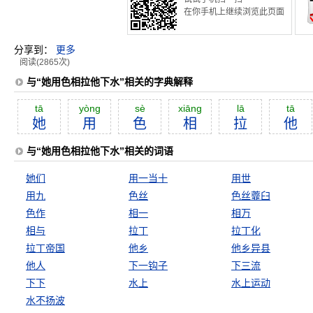
在你手机上继续浏览此页面
分享到：
更多
阅读(2865次)
与“她用色相拉他下水”相关的字典解释
tā
yòng
sè
xiāng
lā
tā
她
用
色
相
拉
他
与“她用色相拉他下水”相关的词语
她们
用一当十
用世
用九
色丝
色丝虀臼
色作
相一
相万
相与
拉丁
拉丁化
拉丁帝国
他乡
他乡异县
他人
下一钩子
下三流
下下
水上
水上运动
水不扬波