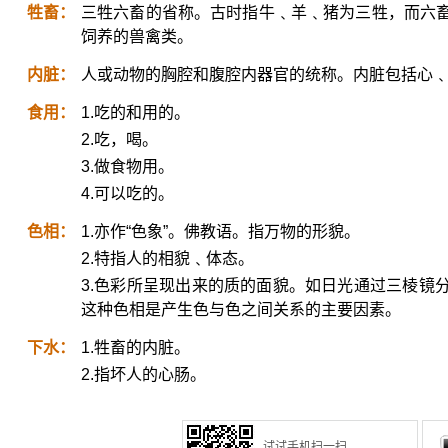
牲畜：
三牲六畜的省称。古时指牛﹑羊﹑猪为三牲，而六
饲养的兽禽类。
内脏：
人或动物的胸腔和腹腔内器官的统称。内脏包括心
食用：
1.吃的和用的。
2.吃，喝。
3.做食物用。
4.可以吃的。
色相：
1.亦作“色象”。佛教语。指万物的形貌。
2.特指人的相貌﹑体态。
3.色彩所呈现出来的质的面貌。如日光通过三棱镜
这种色相是产生色与色之间关系的主要因素。
下水：
1.牲畜的内脏。
2.指坏人的心肠。
试试手机扫一扫