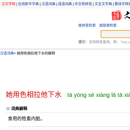
汉文学网
|
在线新华字典
|
汉语词典
|
成语词典
|
中文转拼音
|
文言文字典
|
繁体字转
按拼音检索
按部首检索
提示：
支持拼音查询，例：“wen xu
汉语词典
>
她用色相拉他下水的解释
她用色相拉他下水
tā yòng sè xiàng lā tā xi
词典解释
食用的牲畜内脏。