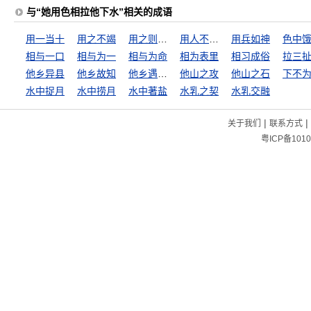
与“她用色相拉他下水”相关的成语
用一当十
用之不竭
用之则行，舍之则藏
用人不疑，疑人不用
用兵如神
色中
相与一口
相与为一
相与为命
相为表里
相习成俗
拉三
他乡异县
他乡故知
他乡遇故知
他山之攻
他山之石
下不
水中捉月
水中捞月
水中著盐
水乳之契
水乳交融
|
|
关于我们
联系方式
粤ICP备1010