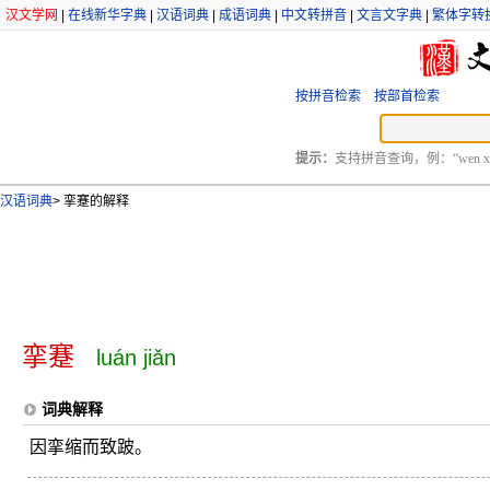
汉文学网
|
在线新华字典
|
汉语词典
|
成语词典
|
中文转拼音
|
文言文字典
|
繁体字转
按拼音检索
按部首检索
提示：
支持拼音查询，例：“wen xu
汉语词典
>
挛蹇的解释
挛蹇
luán jiǎn
词典解释
因挛缩而致跛。