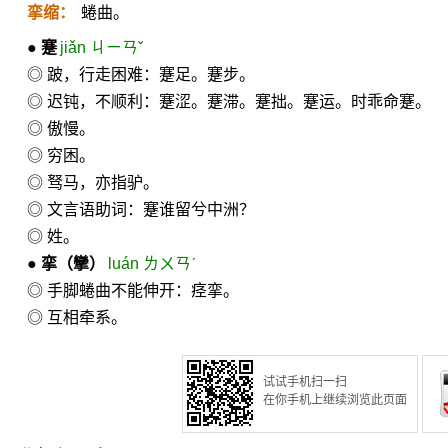
挛缩：
蜷曲。
●
蹇
jiǎn ㄐㄧㄢˇ
◎ 跛，行走困难：蹇足。蹇步。
◎ 迟钝，不顺利：蹇涩。蹇滞。蹇拙。蹇运。时乖命蹇。
◎ 傲慢。
◎ 穷困。
◎ 驽马，亦指驴。
◎ 文言语助词：蹇谁留兮中洲？
◎ 姓。
●
挛
（攣）
luán ㄌㄨㄢˊ
◎ 手脚蜷曲不能伸开：痉挛。
◎ 互相牵系。
试试手机扫一扫
在你手机上继续浏览此页面