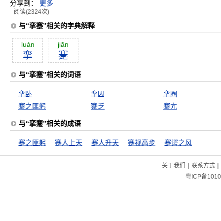
分享到：
更多
阅读(2324次)
与“挛蹇”相关的字典解释
luán
jiăn
挛
蹇
与“挛蹇”相关的词语
挛卧
挛囚
挛圈
蹇之匪躬
蹇乏
蹇亢
与“挛蹇”相关的成语
蹇之匪躬
蹇人上天
蹇人升天
蹇视高步
蹇谔之风
|
|
关于我们
联系方式
粤ICP备1010