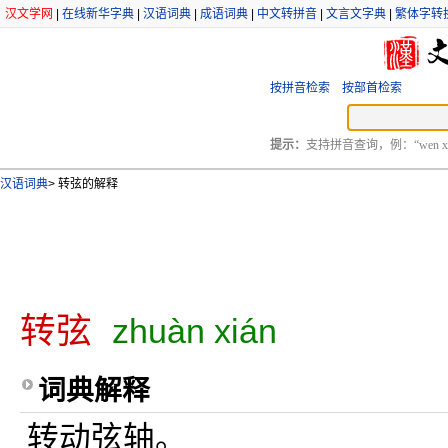
汉文学网
|
在线新华字典
|
汉语词典
|
成语词典
|
中文转拼音
|
文言文字典
|
繁体字转
按拼音检索
按部首检索
提示：
支持拼音查询，例：“wen xu
汉语词典
>
转弦的解释
转弦
zhuàn xián
词典解释
转动弦轴。