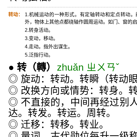
转动：
1.机械运动的一种形式。有定轴转动和定点转动
外，物体上其他点都绕轴作圆周运动。如门、窗的
2.转身活动。
3.变动，移动。
4.走动。指外出谋生。
5.泛指行动。
●
转
（轉）
zhuǎn ㄓㄨㄢˇ
◎ 旋动：转动。转瞬（转动
◎ 改换方向或情势：转身。
◎ 不直接的，中间再经过别
达。转发。转运。周转。
◎ 迁移：转移。转业。
◎ 量词，古代勋位每升一级称