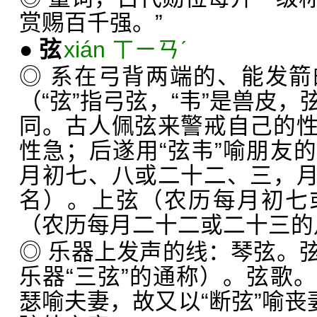
赏赐百千强。”
●
弦
xián ㄒㄧㄢˊ
◎ 系在弓背两端的、能发
（“弦”指弓弦，“韦”是兽皮
同。古人佩弦来警戒自己的
性急；后遂用“弦韦”喻朋友
月初七、八或二十二、三，
名）。上弦（农历每月初七
（农历每月二十二或二十三的
◎ 乐器上发声的线：琴弦。
乐器“三弦”的通称）。弦歌
瑟喻夫妻，故又以“断弦”喻丧