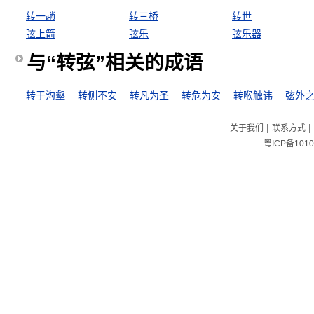
转一趟
转三桥
转世
弦上箭
弦乐
弦乐器
与“转弦”相关的成语
转于沟壑
转侧不安
转凡为圣
转危为安
转喉触讳
弦外
|
|
关于我们
联系方式
粤ICP备1010