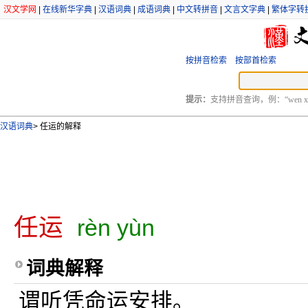
汉文学网
|
在线新华字典
|
汉语词典
|
成语词典
|
中文转拼音
|
文言文字典
|
繁体字转
按拼音检索
按部首检索
提示：
支持拼音查询，例：“wen xu
汉语词典
>
任运的解释
任运
rèn yùn
词典解释
谓听凭命运安排。