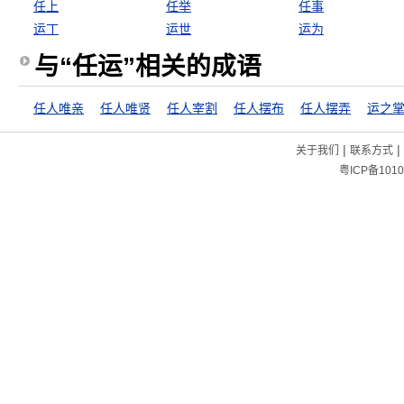
任上
任举
任事
运丁
运世
运为
与“任运”相关的成语
任人唯亲
任人唯贤
任人宰割
任人摆布
任人摆弄
运之
|
|
关于我们
联系方式
粤ICP备1010