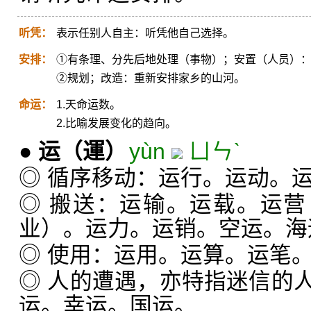
听凭：
表示任别人自主：听凭他自己选择。
安排：
①有条理、分先后地处理（事物）；安置（人员）
②规划；改造：重新安排家乡的山河。
命运：
1.天命运数。
2.比喻发展变化的趋向。
●
运
（運）
yùn
ㄩㄣˋ
◎ 循序移动：运行。运动。
◎ 搬送：运输。运载。运
业）。运力。运销。空运。海
◎ 使用：运用。运算。运笔
◎ 人的遭遇，亦特指迷信的
运。幸运。国运。