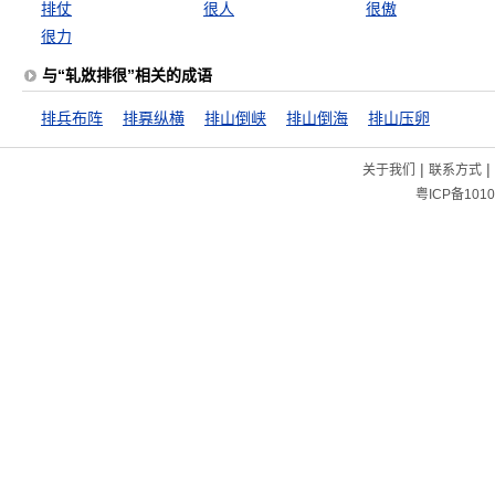
排仗
很人
很傲
很力
与“轧敚排很”相关的成语
排兵布阵
排奡纵横
排山倒峡
排山倒海
排山压卵
|
|
关于我们
联系方式
粤ICP备1010