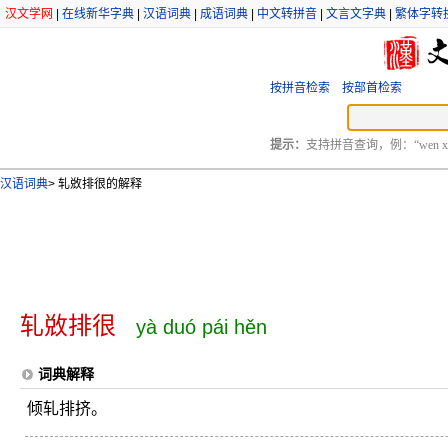
汉文学网
|
在线新华字典
|
汉语词典
|
成语词典
|
中文转拼音
|
文言文字典
|
繁体字转
按拼音检索
按部首检索
提示：
支持拼音查询，例：“wen xu
汉语词典
>
轧敚排很的解释
轧敚排很
yà duó pái hěn
词典解释
倾轧排挤。