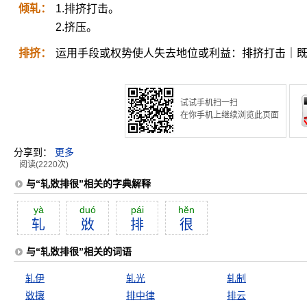
倾轧：
1.排挤打击。
2.挤压。
排挤：
运用手段或权势使人失去地位或利益：排挤打击｜
试试手机扫一扫
在你手机上继续浏览此页面
分享到：
更多
阅读(2220次)
与“轧敚排很”相关的字典解释
yà
duó
pái
hĕn
轧
敚
排
很
与“轧敚排很”相关的词语
轧伊
轧光
轧制
敚攘
排中律
排云