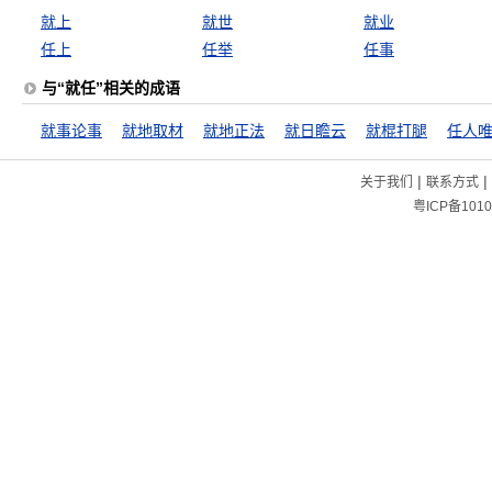
就上
就世
就业
任上
任举
任事
与“就任”相关的成语
就事论事
就地取材
就地正法
就日瞻云
就棍打腿
任人
|
|
关于我们
联系方式
粤ICP备1010