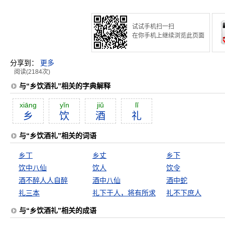
试试手机扫一扫
在你手机上继续浏览此页面
分享到：
更多
阅读(2184次)
与“乡饮酒礼”相关的字典解释
xiāng
yĭn
jiŭ
lĭ
乡
饮
酒
礼
与“乡饮酒礼”相关的词语
乡丁
乡丈
乡下
饮中八仙
饮人
饮令
酒不醉人人自醉
酒中八仙
酒中蛇
礼三本
礼下于人，将有所求
礼不下庶人
与“乡饮酒礼”相关的成语