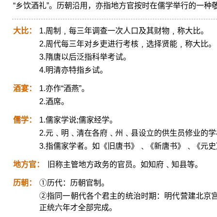
“乡饮酒礼”。历朝沿用，亦指地方官按时在儒学举行的一种
大比：
1.周制﹐每三年调查一次人口及其财物﹐称大比。
2.周代每三年对乡吏进行考核﹐选择贤能﹐称大比。
3.隋唐以后泛指科举考试。
4.明清亦特指乡试。
酒宴：
1.亦作“酒燕”。
2.酒席。
儒学：
1.儒家学说;儒家经学。
2.元﹑明﹑清在各府﹑州﹑县设立的供生员修业的学
3.指儒家学者。如《旧唐书》﹑《新唐书》﹑《元
地方官：
旧称主管地方政务的官员。如知府﹑知县等。
历朝：
①历代：历朝官制。
②指同一朝代各个君主的统治时期：明代营建北京
正统六年才全部完成。