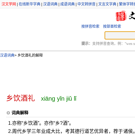
汉文学网
|
在线新华字典
|
汉语词典
|
成语词典
|
中文转拼音
|
文言文字典
|
繁体字转
按拼音检索
按部首检索
提示：
支持拼音查询，例：“wen xu
汉语词典
>
乡饮酒礼的解释
乡饮酒礼
xiāng yǐn jiǔ lǐ
词典解释
1.亦称“乡饮酒”。亦作“乡?酒”。
2.周代乡学三年业成大比，考其德行道艺优异者，荐于诸