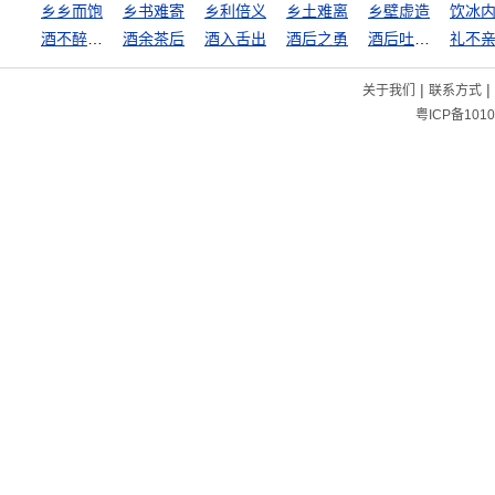
乡乡而饱
乡书难寄
乡利倍义
乡土难离
乡壁虚造
饮冰
酒不醉人人自醉
酒余茶后
酒入舌出
酒后之勇
酒后吐真言
礼不
|
|
关于我们
联系方式
粤ICP备1010