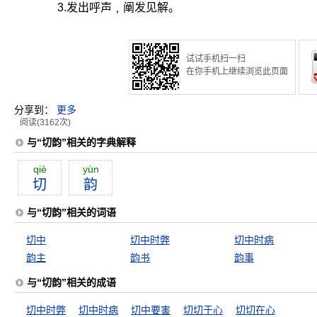
3.发出呼声﹐阐发见解。
试试手机扫一扫
在你手机上继续浏览此页面
分享到：
更多
阅读(3162次)
与“切韵”相关的字典解释
qiè
yùn
切
韵
与“切韵”相关的词语
切中
切中时弊
切中时病
韵主
韵书
韵事
与“切韵”相关的成语
切中时弊
切中时病
切中要害
切切于心
切切在心