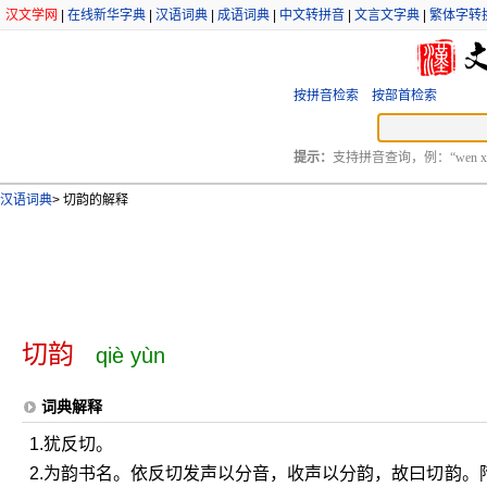
汉文学网
|
在线新华字典
|
汉语词典
|
成语词典
|
中文转拼音
|
文言文字典
|
繁体字转
按拼音检索
按部首检索
提示：
支持拼音查询，例：“wen xu
汉语词典
>
切韵的解释
切韵
qiè yùn
词典解释
1.犹反切。
2.为韵书名。依反切发声以分音，收声以分韵，故曰切韵