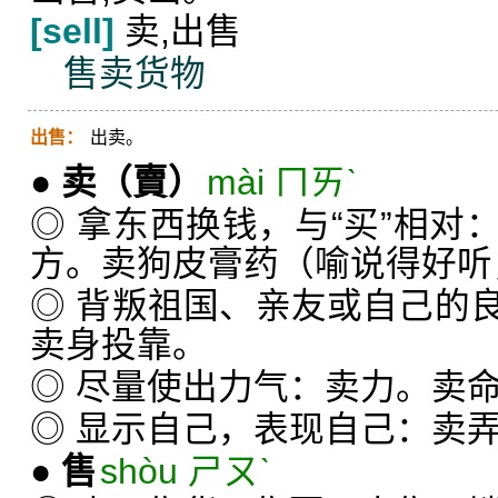
[sell]
卖,出售
售卖货物
出售：
出卖。
●
卖
（賣）
mài ㄇㄞˋ
◎ 拿东西换钱，与“买”相对
方。卖狗皮膏药（喻说得好听
◎ 背叛祖国、亲友或自己的
卖身投靠。
◎ 尽量使出力气：卖力。卖
◎ 显示自己，表现自己：卖
●
售
shòu ㄕㄡˋ