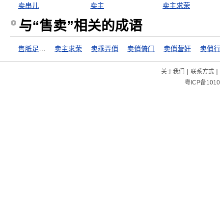
卖串儿
卖主
卖主求荣
与“售卖”相关的成语
售胝足之药
卖主求荣
卖乖弄俏
卖俏倚门
卖俏营奸
卖俏
|
|
关于我们
联系方式
粤ICP备1010