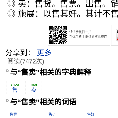
◎ 卖：售货。售票。出售。
◎ 施展：以售其奸。其计不
试试手机扫一扫
在你手机上继续浏览此页面
分享到：
更多
阅读(7472次)
与“售卖”相关的字典解释
shòu
mài
售
卖
与“售卖”相关的词语
售世
售价
售奸