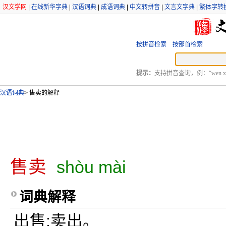
汉文学网
|
在线新华字典
|
汉语词典
|
成语词典
|
中文转拼音
|
文言文字典
|
繁体字转
按拼音检索
按部首检索
提示：
支持拼音查询，例：“wen xu
汉语词典
>
售卖的解释
售卖
shòu mài
词典解释
出售;卖出。