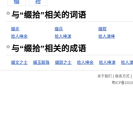
缀
拾
与“缀拾”相关的词语
缀兆
缀兵
缀叙
拾人唾余
拾人唾涕
拾人涕唾
与“缀拾”相关的成语
缀文之士
缀玉联珠
缀辞之士
拾人唾余
拾人唾涕
拾人
|
|
关于我们
联系方式
粤ICP备1010