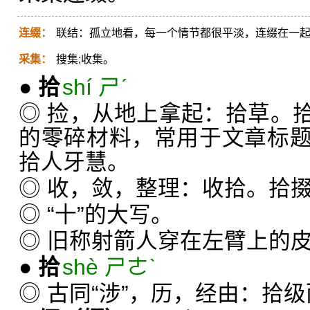
连缀：
联结：孤立地看，每一个情节都很平淡，连缀在一
采集：
搜集;收集。
●
拾
shí ㄕˊ
◎ 捡，从地上拿起：拾草。
的零碎材料，常用于文章标
拾人牙慧。
◎ 收，敛，整理：收拾。拾
◎ “十”的大写。
◎ 旧称射箭人穿在左臂上的
●
拾
shè ㄕㄜˋ
◎ 古同“涉”，历，经由：拾