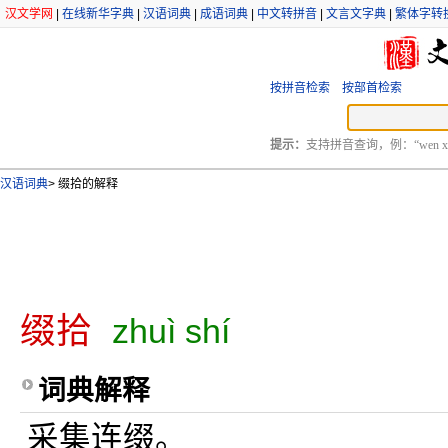
汉文学网
|
在线新华字典
|
汉语词典
|
成语词典
|
中文转拼音
|
文言文字典
|
繁体字转
按拼音检索
按部首检索
提示：
支持拼音查询，例：“wen xu
汉语词典
>
缀拾的解释
缀拾
zhuì shí
词典解释
采集连缀。