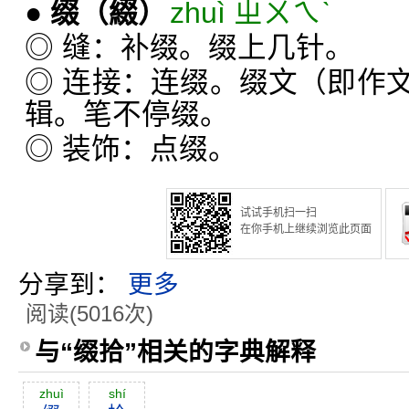
●
缀
（綴）
zhuì ㄓㄨㄟˋ
◎ 缝：补缀。缀上几针。
◎ 连接：连缀。缀文（即作
辑。笔不停缀。
◎ 装饰：点缀。
试试手机扫一扫
在你手机上继续浏览此页面
分享到：
更多
阅读(5016次)
与“缀拾”相关的字典解释
zhuì
shí