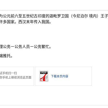
。
为公元前六至五世纪古印度的迦毗罗卫国（今尼泊尔 境内）王
许多国家。西汉末年传入我国。
理公务ㄧ公务人员ㄧ公务繁忙。
端推托。
试手机扫一扫
下载本页内容
你手机上继续浏览此页面