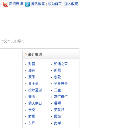
：
新浪微博
腾讯微博
|
设为首页
|
加入收藏
文?” ;“文?学”。
最近查询
财富
知遇之荣
滞夯
煎骂
妄予
忠款
青于蓝
见贤思齐
挜赊逼讨
三圭
蝘腹
求仁得仁
偷天换日
曜曜
亲交
英联邦
鲜飙
霞城
东丘
此岸