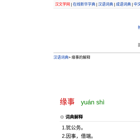
汉文学网
|
在线新华字典
|
汉语词典
|
成语词典
|
中
汉语词典
>
缘事的解释
缘事
yuán shì
词典解释
1.犹公务。
2.因事，借端。