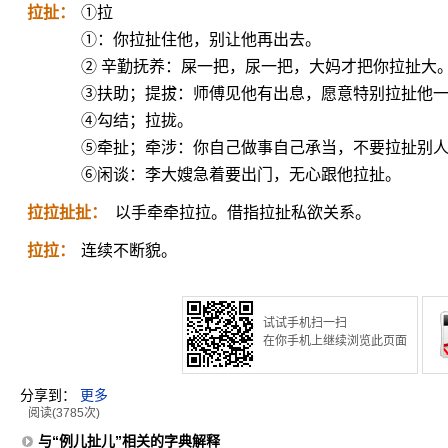
拉扯：
①拉
①：你拉扯住他，别让他再出去。
② 辛勤抚养：屎一把，尿一把，大妈才把你拉扯大
③扶助；提拔：师傅见他有出息，愿意特别拉扯他
④勾结；拉拢。
⑤牵扯；牵涉：你自己做事自己承当，不要拉扯别
⑥闲谈：李大嫂急着要出门，无心跟他拉扯。
拉拉扯扯：
以手牵牵拉拉。借指拉扯私欲关系。
拉拉：
连续不断貌。
试试手机扫一扫
在你手机上继续浏览此页面
分享到：
更多
阅读(3785次)
与“例儿扯儿”相关的字典解释