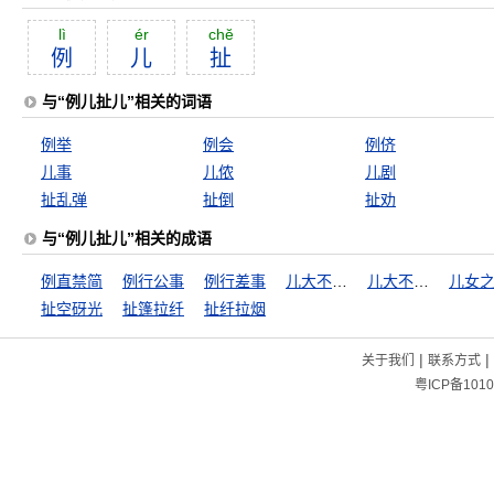
lì
ér
chĕ
例
儿
扯
与“例儿扯儿”相关的词语
例举
例会
例侪
儿事
儿侬
儿剧
扯乱弹
扯倒
扯劝
与“例儿扯儿”相关的成语
例直禁简
例行公事
例行差事
儿大不由娘
儿大不由爷
儿女
扯空砑光
扯篷拉纤
扯纤拉烟
|
|
关于我们
联系方式
粤ICP备1010