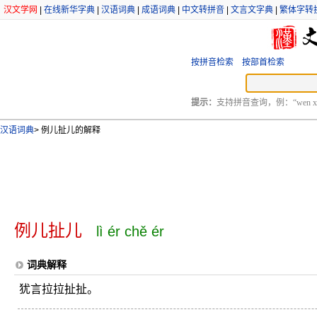
汉文学网
|
在线新华字典
|
汉语词典
|
成语词典
|
中文转拼音
|
文言文字典
|
繁体字转
按拼音检索
按部首检索
提示：
支持拼音查询，例：“wen xu
汉语词典
>
例儿扯儿的解释
例儿扯儿
lì ér chě ér
词典解释
犹言拉拉扯扯。