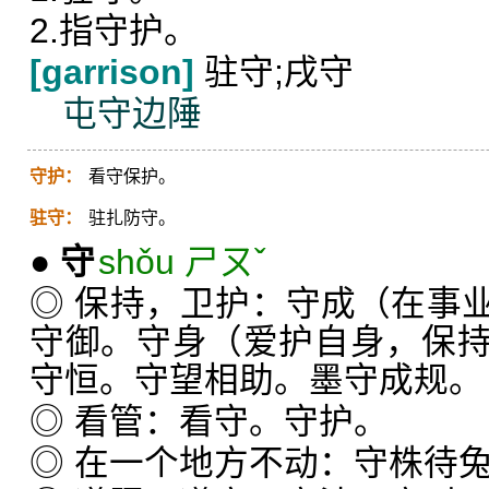
2.指守护。
[garrison]
驻守;戌守
屯守边陲
守护：
看守保护。
驻守：
驻扎防守。
●
守
shǒu ㄕㄡˇ
◎ 保持，卫护：守成（在事
守御。守身（爱护自身，保
守恒。守望相助。墨守成规。
◎ 看管：看守。守护。
◎ 在一个地方不动：守株待