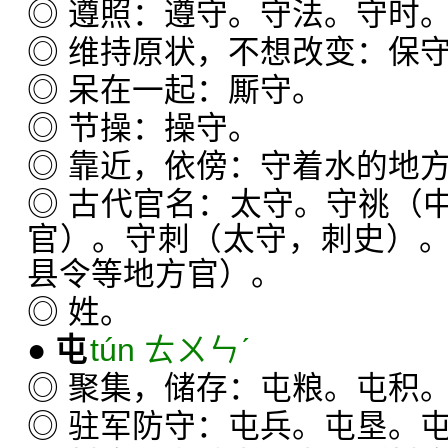
◎ 遵照：遵守。守法。守时
◎ 维持原状，不想改变：保
◎ 呆在一起：厮守。
◎ 节操：操守。
◎ 靠近，依傍：守着水的地
◎ 古代官名：太守。守祧（
官）。守刺（太守，刺史）
县令等地方官）。
◎ 姓。
●
屯
tún ㄊㄨㄣˊ
◎ 聚集，储存：屯粮。屯积
◎ 驻军防守：屯兵。屯垦。