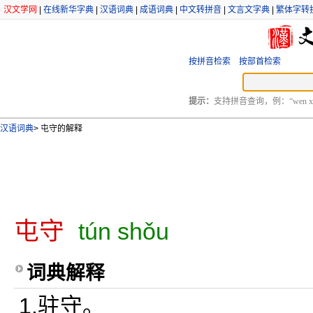
汉文学网
|
在线新华字典
|
汉语词典
|
成语词典
|
中文转拼音
|
文言文字典
|
繁体字转
按拼音检索
按部首检索
提示：
支持拼音查询，例：“wen xu
汉语词典
>
屯守的解释
屯守
tún shǒu
词典解释
1.驻守。