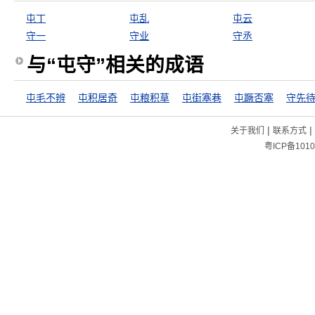
屯丁
屯乱
屯云
守一
守业
守丞
与“屯守”相关的成语
屯毛不辨
屯积居奇
屯粮积草
屯街塞巷
屯蹶否塞
守先
|
|
关于我们
联系方式
粤ICP备1010