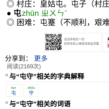
◎ 村庄：皇姑屯。屯子（村
●
屯
zhūn ㄓㄨㄣˉ
◎ 困难：屯蹇（不顺利，艰
试试手机扫一扫
在你手机上继续浏览此页面
分享到：
更多
阅读(2169次)
与“屯守”相关的字典解释
tún
shŏu
屯
守
与“屯守”相关的词语