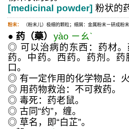
[medicinal powder]
粉状的
粉末：
（粉末儿）极细的颗粒；细屑：金属粉末ㄧ研成粉
●
药
（藥）
yào ㄧㄠˋ
◎ 可以治病的东西：药材
药。中药。西药。药剂。药
口。
◎ 有一定作用的化学物品：
◎ 用药物救治：不可救药。
◎ 毒死：药老鼠。
◎ 古同“约”，缠。
◎ 草名，即“白芷”。