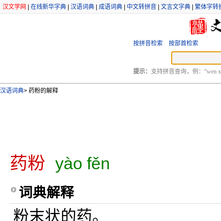
汉文学网
|
在线新华字典
|
汉语词典
|
成语词典
|
中文转拼音
|
文言文字典
|
繁体字转
按拼音检索
按部首检索
提示：
支持拼音查询，例：“wen xu
汉语词典
>
药粉的解释
药粉
yào fěn
词典解释
粉末状的药。