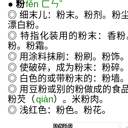
●
粉
fěn ㄈㄣˇ
◎ 细末儿：粉末。粉剂。粉
漂白粉。
◎ 特指化装用的粉末：香
粉。粉霜。
◎ 用涂料抹刷：粉刷。粉饰
◎ 使破碎，成为粉末：粉碎
◎ 白色的或带粉末的：粉墙
◎ 用豆粉或别的粉做成的食
粉芡（
qiàn
）。米粉肉。
◎ 浅红色：粉色。粉花。