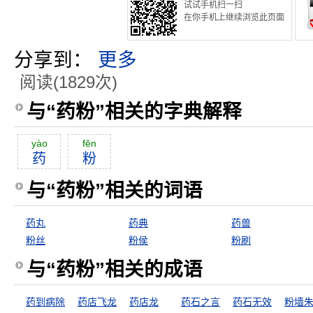
试试手机扫一扫
在你手机上继续浏览此页面
分享到：
更多
阅读(1829次)
与“药粉”相关的字典解释
yào
fĕn
药
粉
与“药粉”相关的词语
药丸
药典
药兽
粉丝
粉侯
粉刷
与“药粉”相关的成语
药到病除
药店飞龙
药店龙
药石之言
药石无效
粉墙