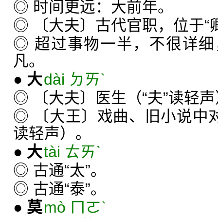
◎ 时间更远：大前年。
◎ 〔大夫〕古代官职，位于“卿
◎ 超过事物一半，不很详
凡。
●
大
dài ㄉㄞˋ
◎ 〔大夫〕医生（“夫”读轻
◎ 〔大王〕戏曲、旧小说中对
读轻声）。
●
大
tài ㄊㄞˋ
◎ 古通“太”。
◎ 古通“泰”。
●
莫
mò ㄇㄛˋ