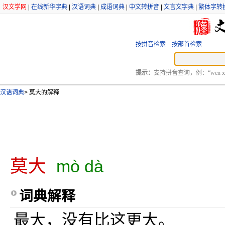
汉文学网
|
在线新华字典
|
汉语词典
|
成语词典
|
中文转拼音
|
文言文字典
|
繁体字转
按拼音检索
按部首检索
提示：
支持拼音查询，例：“wen xu
汉语词典
>
莫大的解释
莫大
mò dà
词典解释
最大，没有比这更大。