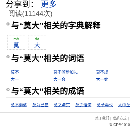
分享到：
更多
阅读(11144次)
与“莫大”相关的字典解释
mò
dà
莫
大
与“莫大”相关的词语
莫不
莫不倾动加礼
莫不成
大一
大一会
大一统
与“莫大”相关的成语
莫不逾侈
莫为已甚
莫之与京
莫之谁何
莫予毒也
大中
|
|
关于我们
联系方式
粤ICP备1010