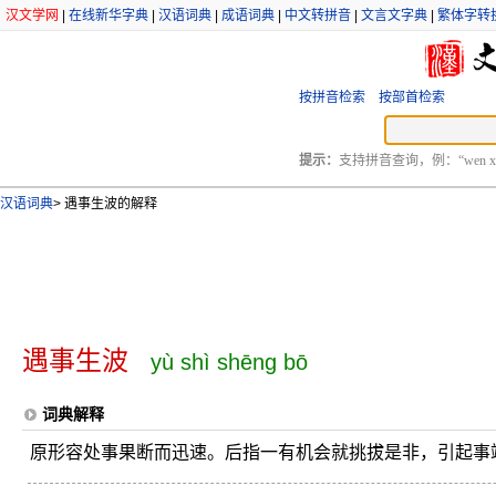
汉文学网
|
在线新华字典
|
汉语词典
|
成语词典
|
中文转拼音
|
文言文字典
|
繁体字转
按拼音检索
按部首检索
提示：
支持拼音查询，例：“wen xu
汉语词典
>
遇事生波的解释
遇事生波
yù shì shēng bō
词典解释
原形容处事果断而迅速。后指一有机会就挑拔是非，引起事