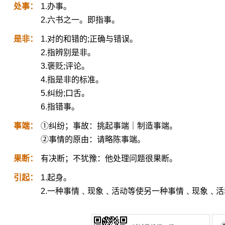
处事：
1.办事。
2.六书之一。即指事。
是非：
1.对的和错的;正确与错误。
2.指辨别是非。
3.褒贬;评论。
4.指是非的标准。
5.纠纷;口舌。
6.指错事。
事端：
①纠纷；事故：挑起事端｜制造事端。
②事情的原由：请略陈事端。
果断：
有决断；不犹豫：他处理问题很果断。
引起：
1.起身。
2.一种事情﹑现象﹑活动等使另一种事情﹑现象﹑