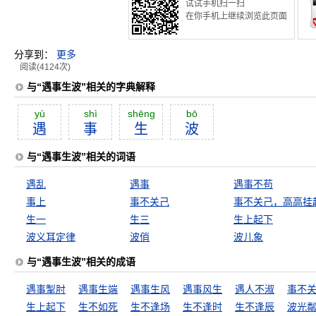
试试手机扫一扫
在你手机上继续浏览此页面
分享到：
更多
阅读(4124次)
与“遇事生波”相关的字典解释
yù
shì
shēng
bō
遇
事
生
波
与“遇事生波”相关的词语
遇乱
遇事
遇事不苟
事上
事不关己
事不关己，高高挂
生一
生三
生上起下
波义耳定律
波俏
波儿象
与“遇事生波”相关的成语
遇事掣肘
遇事生端
遇事生风
遇事风生
遇人不淑
事不
生上起下
生不如死
生不逢场
生不逢时
生不逢辰
波光