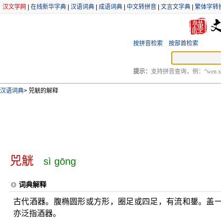
汉文学网
|
在线新华字典
|
汉语词典
|
成语词典
|
中文转拼音
|
文言文字典
|
繁体字转
按拼音检索
按部首检索
提示：
支持拼音查询，例：“wen xu
汉语词典
>
兕觥的解释
兕觥
sì gōng
词典解释
古代酒器。腹椭圆形或方形，圈足或四足，有流和鋬。盖
亦泛指酒器。