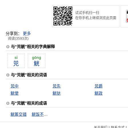
试试手机扫一扫
在你手机上继续浏览此页面
分享到：
更多
阅读(3593次)
与“兕觥”相关的字典解释
sì
gōng
兕
觥
与“兕觥”相关的词语
兕中
兕先
兕爵
觥使
觥挞
觥政
与“兕觥”相关的成语
觥筹交错
觥饭不及壶飧
|
|
关于我们
联系方式