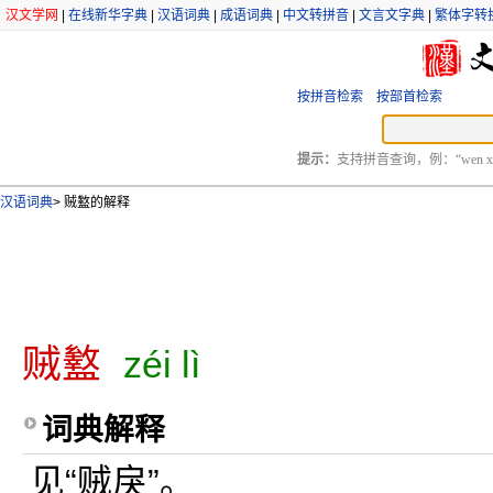
汉文学网
|
在线新华字典
|
汉语词典
|
成语词典
|
中文转拼音
|
文言文字典
|
繁体字转
按拼音检索
按部首检索
提示：
支持拼音查询，例：“wen xu
汉语词典
>
贼盭的解释
贼盭
zéi lì
词典解释
见“贼戾”。