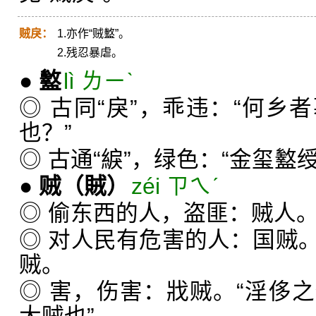
贼戾：
1.亦作“贼盭”。
2.残忍暴虐。
●
盭
lì ㄌㄧˋ
◎ 古同“戾”，乖违：“何乡
也？”
◎ 古通“綟”，绿色：“金玺盭绶
●
贼
（賊）
zéi ㄗㄟˊ
◎ 偷东西的人，盗匪：贼人
◎ 对人民有危害的人：国贼
贼。
◎ 害，伤害：戕贼。“淫侈