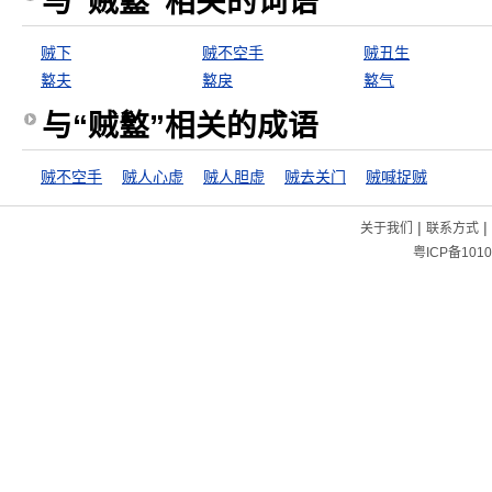
与“贼盭”相关的词语
贼下
贼不空手
贼丑生
盭夫
盭戾
盭气
与“贼盭”相关的成语
贼不空手
贼人心虚
贼人胆虚
贼去关门
贼喊捉贼
|
|
关于我们
联系方式
粤ICP备1010