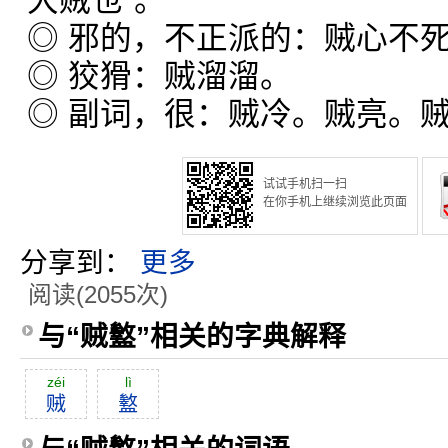
大贼也”。
◎ 邪的，不正派的：贼心不
◎ 狡猾：贼溜溜。
◎ 副词，很：贼冷。贼亮。
试试手机扫一扫
在你手机上继续浏览此页面
分享到：
更多
阅读(2055次)
与“贼盭”相关的字典解释
zéi
lì
贼
盭