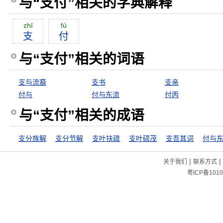
与“支付”相关的字典解释
zhī
fù
支
付
与“支付”相关的词语
支与流裔
支书
支亲
付与
付与东流
付丙
与“支付”相关的成语
支分族解
支分节解
支叶扶疏
支叶硕茂
支吾其词
付与
|
|
关于我们
联系方式
粤ICP备1010