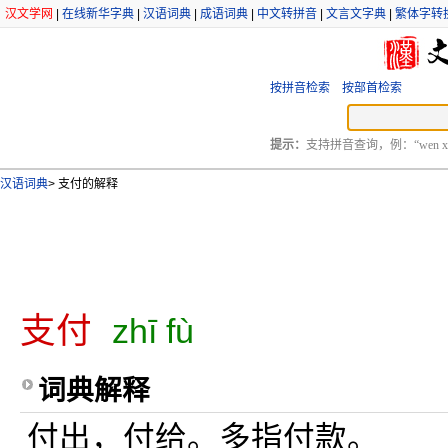
汉文学网
|
在线新华字典
|
汉语词典
|
成语词典
|
中文转拼音
|
文言文字典
|
繁体字转
按拼音检索
按部首检索
提示：
支持拼音查询，例：“wen xu
汉语词典
>
支付的解释
支付
zhī fù
词典解释
付出，付给。多指付款。