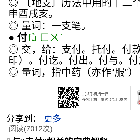
◎ 〔地支〕历法中用的十二
申酉戌亥。
◎ 量词：一支笔。
●
付
fù ㄈㄨˋ
◎ 交，给：支付。托付。付
印）。付讫。付出。付与。付
◎ 量词，指中药（亦作“服”
试试手机扫一扫
在你手机上继续浏览此页面
分享到：
更多
阅读(7012次)