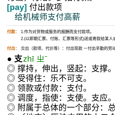
[pay]
付出款项
给机械师支付高薪
付款：
1.作为对货物或服务的报酬而支付款项。
2.(以即期汇票、付账、汇票等形式)送或寄款给某
付出：
交出（款项、代价等）：付出现款 ㄧ付出辛勤的劳
●
支
zhī ㄓˉ
◎ 撑持，伸出，竖起：支撑
◎ 受得住：乐不可支。
◎ 领款或付款：支付。
◎ 调度，指使：支使。支应
◎ 附属于总体的一个部分：