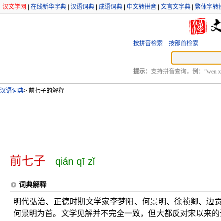
汉文学网
|
在线新华字典
|
汉语词典
|
成语词典
|
中文转拼音
|
文言文字典
|
繁体字转
按拼音检索
按部首检索
提示：
支持拼音查询，例：“wen xu
汉语词典
>
前七子的解释
前七子
qián qī zǐ
词典解释
明代弘治、正德时期文学家李梦阳、何景明、徐祯卿、边
何景明为首。文学见解并不完全一致，但大都反对宋以来的