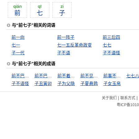
qián
qī
zi
前
七
子
与“前七子”相关的词语
前一向
前一阵子
前三后四
七一
七一五反革命政变
七七
子一代
子不语
子不语怪
与“前七子”相关的成语
前不巴村，后不巴店
前不巴村，后不着店
前不着村，后不着店
前不见古人，后不见来者
前事不忘，后事之师
七七
子不语怪
子丑寅卯
子为父隐
子夏悬鹑
子女玉帛
|
|
关于我们
联系方式
粤ICP备1010