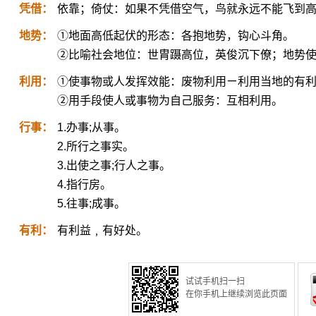
凭借：
依靠；倚仗：如果不凭借空气，鸟就永远不能飞到
地势：
①地面高低起伏的形态：各抱地势，钩心斗角。
②比喻社会地位：世胄蹑高位，英俊沉下僚；地势
利用：
①使事物或人发挥效能：废物利用ㄧ利用当地的有
②用手段使人或事物为自己服务：互相利用。
行事：
1.办事;从事。
2.所行之事实。
3.出使之事;行人之事。
4.指行房。
5.往事;成事。
有利：
有利益﹐有好处。
试试手机扫一扫
在你手机上继续浏览此页面