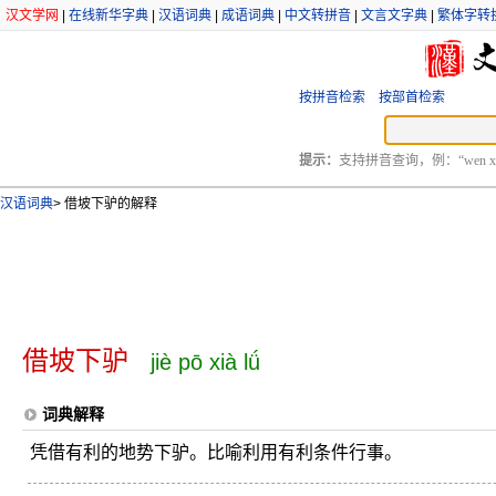
汉文学网
|
在线新华字典
|
汉语词典
|
成语词典
|
中文转拼音
|
文言文字典
|
繁体字转
按拼音检索
按部首检索
提示：
支持拼音查询，例：“wen xu
汉语词典
>
借坡下驴的解释
借坡下驴
jiè pō xià lǘ
词典解释
凭借有利的地势下驴。比喻利用有利条件行事。