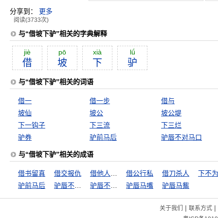
分享到：
更多
阅读(3733次)
与“借坡下驴”相关的字典解释
jiè
pō
xià
lǘ
借
坡
下
驴
与“借坡下驴”相关的词语
借一
借一步
借与
坡仙
坡公
坡公堤
下一钩子
下三流
下三烂
驴券
驴前马后
驴唇不对马口
与“借坡下驴”相关的成语
借书留真
借交报仇
借他人酒杯，浇自己块垒
借公行私
借刀杀人
下不
驴前马后
驴唇不对马口
驴唇不对马嘴
驴唇马嘴
驴唇马觜
|
|
关于我们
联系方式