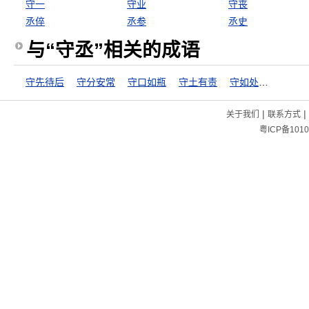
守一
守业
守丧
丞倅
丞参
丞史
与“守丞”相关的成语
守先待后
守分安常
守口如瓶
守土有责
守如处女，出如脱兔
|
|
关于我们
联系方式
粤ICP备1010