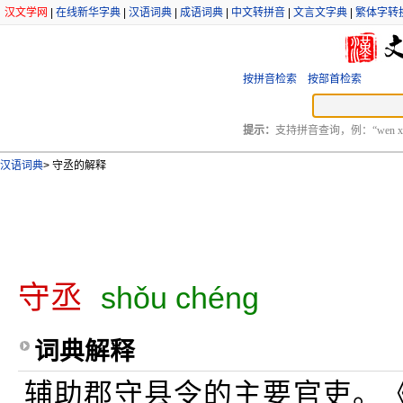
汉文学网
|
在线新华字典
|
汉语词典
|
成语词典
|
中文转拼音
|
文言文字典
|
繁体字转
按拼音检索
按部首检索
提示：
支持拼音查询，例：“wen xu
汉语词典
>
守丞的解释
守丞
shǒu chéng
词典解释
辅助郡守县令的主要官吏。《