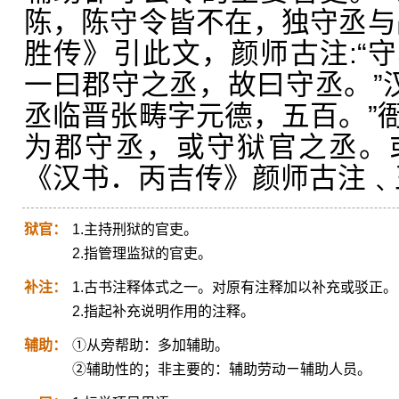
陈，陈守令皆不在，独守丞与
胜传》引此文，颜师古注:“
一曰郡守之丞，故曰守丞。”汉
丞临晋张畴字元德，五百。”
为郡守丞，或守狱官之丞。
《汉书．丙吉传》颜师古注﹑
狱官：
1.主持刑狱的官吏。
2.指管理监狱的官吏。
补注：
1.古书注释体式之一。对原有注释加以补充或驳正。
2.指起补充说明作用的注释。
辅助：
①从旁帮助：多加辅助。
②辅助性的；非主要的：辅助劳动ㄧ辅助人员。