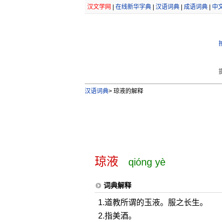
汉文学网
|
在线新华字典
|
汉语词典
|
成语词典
|
中
汉语词典
>
琼液的解释
琼液
qióng yè
词典解释
1.道教所谓的玉液。服之长生。
2.指美酒。