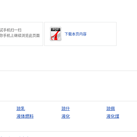
试手机扫一扫
下载本页内容
你手机上继续浏览此页面
琼乳
琼什
琼佩
液体燃料
液化
液化煤