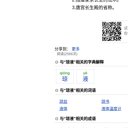
3.唐宫长生殿的省称。
试
在
分享到：
更多
阅读(2566次)
与“琼液”相关的字典解释
qióng
yè
琼
液
与“琼液”相关的词语
琼丝
琼书
液体
液体温度计
与“琼液”相关的成语