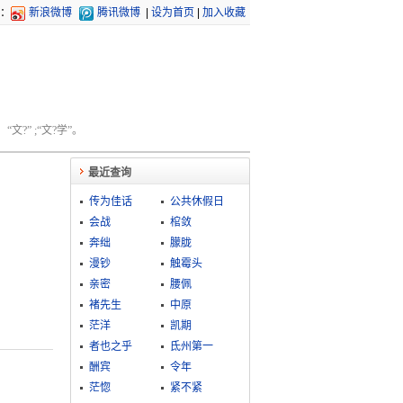
：
新浪微博
腾讯微博
|
设为首页
|
加入收藏
文?” ;“文?学”。
最近查询
传为佳话
公共休假日
会战
棺敛
奔绌
朦胧
漫钞
触霉头
亲密
腰佩
褚先生
中原
茫洋
凯期
者也之乎
氐州第一
酬宾
令年
茫惚
紧不紧