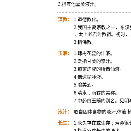
3.指其他嘉美液汁。
道教：
1.道德教化。
2.我国主要宗教之一，东
﹑太上老君为教祖。初时，
3.指佛教。
玉液：
1.琼树花蕊的汁液。
2.泛指甘美的浆汁。
3.道家炼成的所谓仙液。
4.佛道喻唾液。
5.喻美酒。
6.清水﹑雨露的美称。
7.中药白玉髓的别名。见
液汁：
取自固体食物的液汁,体液,
长生：
1.永久存在或生存﹔寿命很
2.指道家求长生的法术。