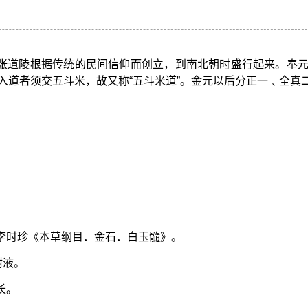
汉张道陵根据传统的民间信仰而创立，到南北朝时盛行起来。奉
入道者须交五斗米，故又称“五斗米道”。金元以后分正一﹑全真
明李时珍《本草纲目．金石．白玉髓》。
树液。
长。