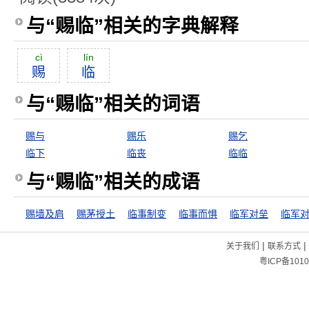
与“赐临”相关的字典解释
cì
lín
赐
临
与“赐临”相关的词语
赐与
赐乐
赐乞
临下
临丧
临临
与“赐临”相关的成语
赐墙及肩
赐茅授土
临事制变
临事而惧
临军对垒
临军
|
|
关于我们
联系方式
粤ICP备1010