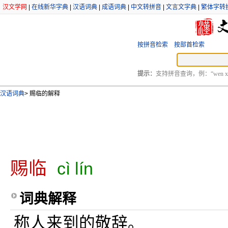
汉文学网
|
在线新华字典
|
汉语词典
|
成语词典
|
中文转拼音
|
文言文字典
|
繁体字转
按拼音检索
按部首检索
提示：
支持拼音查询，例：“wen xu
汉语词典
>
赐临的解释
赐临
cì lín
词典解释
称人来到的敬辞。