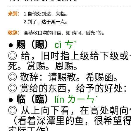
来到：
1.自他处到达，来临。
2.到了，达于某一点。
敬辞：
含恭敬口吻的用语，如‘请问、借光 ’等。
●
赐
（賜）
cì ㄘˋ
◎ 给，旧时指上级给下级
死。赏赐。恩赐。
◎ 敬辞：请赐教。希赐函。
◎ 赏给的东西，给予的好处
●
临
（臨）
lín ㄌㄧㄣˊ
◎ 从上向下看，在高处朝
（看着深潭里的鱼，很希望