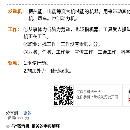
发动机：
把热能、电能等变为机械能的机器，用来带动其
机、风车。也叫动力机。
工作：
①从事体力或脑力劳动，也泛指机器、工具受人操
机正在工作。
②职业：找工作ㄧ工作没有贵贱之分。
③业务；任务：工作量ㄧ宣传工作ㄧ工会工作ㄧ科
驱动：
1.驱使行动。
2.施加外力，使动起来。
试试手机扫一扫
在你手机上继续浏览此页面
分享到：
更多
阅读(2880次)
与“蒸汽机”相关的字典解释