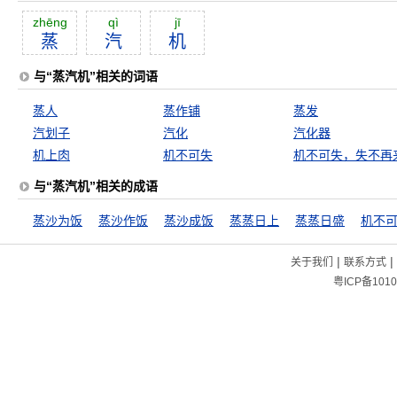
zhēng
qì
jī
蒸
汽
机
与“蒸汽机”相关的词语
蒸人
蒸作铺
蒸发
汽划子
汽化
汽化器
机上肉
机不可失
机不可失，失不再
与“蒸汽机”相关的成语
蒸沙为饭
蒸沙作饭
蒸沙成饭
蒸蒸日上
蒸蒸日盛
机不
|
|
关于我们
联系方式
粤ICP备1010