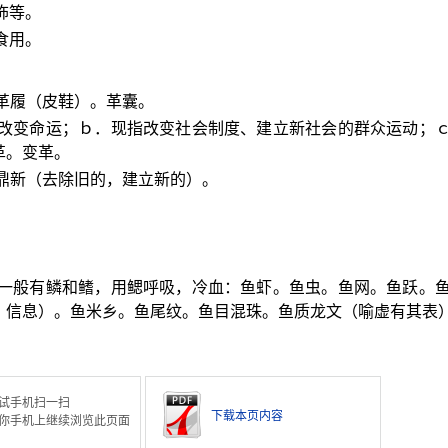
饰等。
食用。
革履（皮鞋）。革囊。
是改变命运；ｂ．现指改变社会制度、建立新社会的群众运动；
革。变革。
鼎新（去除旧的，建立新的）。
。
，一般有鳞和鳍，用鳃呼吸，冷血：鱼虾。鱼虫。鱼网。鱼跃。
，信息）。鱼米乡。鱼尾纹。鱼目混珠。鱼质龙文（喻虚有其表
试手机扫一扫
下载本页内容
你手机上继续浏览此页面