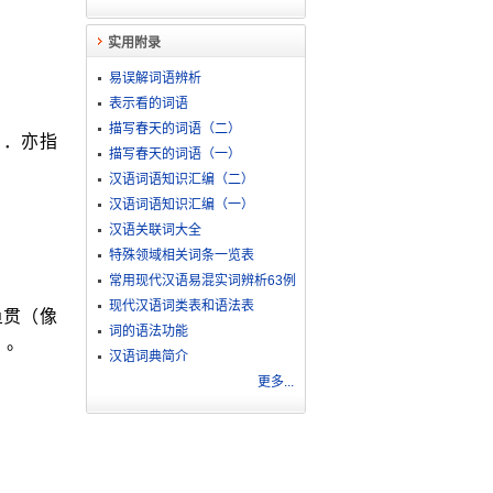
实用附录
易误解词语辨析
表示看的词语
描写春天的词语（二）
ｃ．亦指
描写春天的词语（一）
汉语词语知识汇编（二）
汉语词语知识汇编（一）
汉语关联词大全
特殊领域相关词条一览表
常用现代汉语易混实词辨析63例
现代汉语词类表和语法表
鱼贯（像
词的语法功能
）。
汉语词典简介
更多...