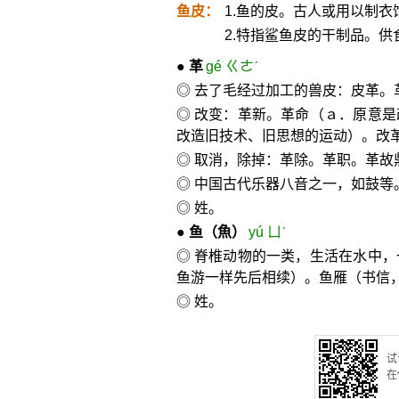
鱼皮：
1.鱼的皮。古人或用以制衣
2.特指鲨鱼皮的干制品。供
●
革
gé ㄍㄜˊ
◎ 去了毛经过加工的兽皮：皮革。
◎ 改变：革新。革命（ａ．原意
改造旧技术、旧思想的运动）。改
◎ 取消，除掉：革除。革职。革故
◎ 中国古代乐器八音之一，如鼓等
◎ 姓。
●
鱼
（魚）
yú ㄩˊ
◎ 脊椎动物的一类，生活在水中
鱼游一样先后相续）。鱼雁（书信
◎ 姓。
试
在