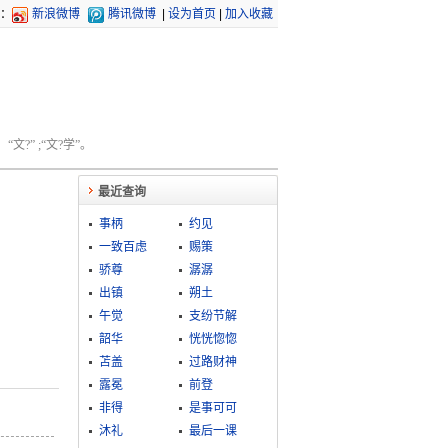
：
新浪微博
腾讯微博
|
设为首页
|
加入收藏
文?” ;“文?学”。
最近查询
事柄
约见
一致百虑
赐策
骄尊
潺潺
出镇
朔土
午觉
支纷节解
韶华
恍恍惚惚
苫盖
过路财神
露冕
前登
非得
是事可可
沐礼
最后一课