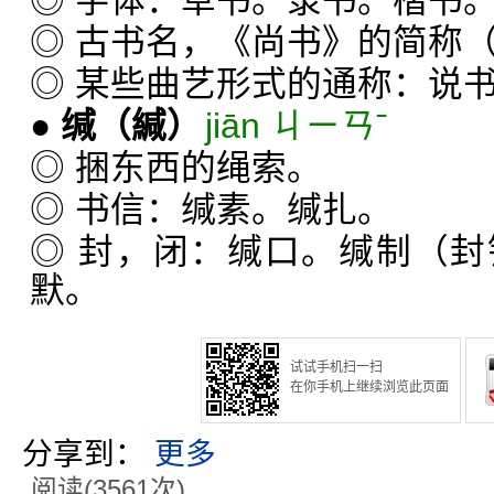
◎ 字体：草书。隶书。楷书
◎ 古书名，《尚书》的简称（
◎ 某些曲艺形式的通称：说
●
缄
（緘）
jiān ㄐㄧㄢˉ
◎ 捆东西的绳索。
◎ 书信：缄素。缄扎。
◎ 封，闭：缄口。缄制（
默。
试试手机扫一扫
在你手机上继续浏览此页面
分享到：
更多
阅读(3561次)