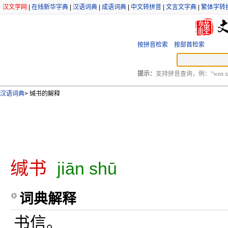
汉文学网
|
在线新华字典
|
汉语词典
|
成语词典
|
中文转拼音
|
文言文字典
|
繁体字转
按拼音检索
按部首检索
提示：
支持拼音查询，例：“wen xu
汉语词典
>
缄书的解释
缄书
jiān shū
词典解释
书信。