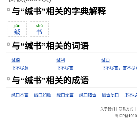
与“缄书”相关的字典解释
jiān
shū
缄
书
与“缄书”相关的词语
缄保
缄制
缄口
书不尽意
书不尽言
书不尽言，言不尽
与“缄书”相关的成语
缄口不言
缄口如瓶
缄口无言
缄口结舌
缄舌闭口
书不
|
|
关于我们
联系方式
粤ICP备1010