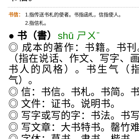
书信：
1.指传送书札的使者。书指函札，信指使人。
2.指信札。
●
书
（書）
shū ㄕㄨˉ
◎ 成本的著作：书籍。书
（指在说话、作文、写字、
书人的风格）。书生气（
气）。
◎ 信：书信。书札。书简。
◎ 文件：证书。说明书。
◎ 写字或写的字：书法。书
◎ 写文章：大书特书。罄竹