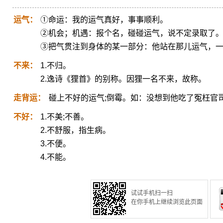
运气：
①命运：我的运气真好，事事顺利。
②机会；机遇：报个名，碰碰运气，说不定录取了
③把气贯注到身体的某一部分：他站在那儿运气，
不来：
1.不归。
2.逸诗《狸首》的别称。因狸一名不来，故称。
走背运：
碰上不好的运气;倒霉。如：没想到他吃了冤枉官司
不好：
1.不美;不善。
2.不舒服，指生病。
3.不便。
4.不能。
试试手机扫一扫
在你手机上继续浏览此页面