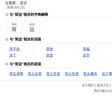
分享到：
更多
阅读(3001次)
与“背运”相关的字典解释
bèi
yùn
背
运
与“背运”相关的词语
背不住
背世
背临
运丁
运世
运为
与“背运”相关的成语
背主求荣
背义忘恩
背义负信
背义负恩
背乡离井
运之
|
|
关于我们
联系方式
粤ICP备1010