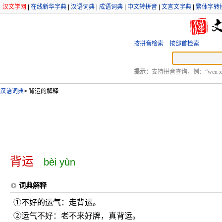
汉文学网
|
在线新华字典
|
汉语词典
|
成语词典
|
中文转拼音
|
文言文字典
|
繁体字转
按拼音检索
按部首检索
提示：
支持拼音查询，例：“wen xu
汉语词典
>
背运的解释
背运
bèi yùn
词典解释
①不好的运气：走背运。
②运气不好：老不来好牌，真背运。